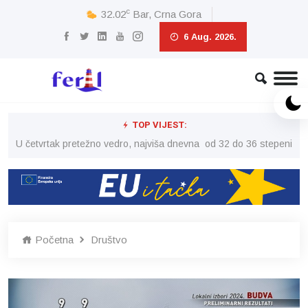
c
32.02
Bar, Crna Gora
6 Aug. 2026.
TOP VIJEST:
peni
U četvrtak pretežno vedro, najviša dnevna od 32 do 36 stepeni
U č
Početna
Društvo