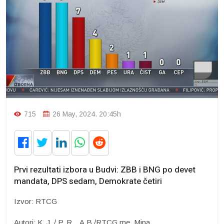
715
26 May, 2024. 20:45h
Prvi rezultati izbora u Budvi: ZBB i BNG po devet
mandata, DPS sedam, Demokrate četiri
Izvor: RTCG
Autori: K. J. / P. R. , A.B./RTCG.me, Mina