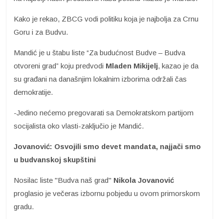
Kako je rekao, ZBCG vodi politiku koja je najbolja za Crnu
Goru i za Budvu.
Mandić je u štabu liste “Za budućnost Budve – Budva
otvoreni grad” koju predvodi
Mladen Mikijelj
, kazao je da
su građani na današnjim lokalnim izborima održali čas
demokratije.
-Jedino nećemo pregovarati sa Demokratskom partijom
socijalista oko vlasti-zaključio je Mandić.
Jovanović: Osvojili smo devet mandata, najjači smo
u budvanskoj skupštini
Nosilac liste "Budva naš grad"
Nikola Jovanović
proglasio je večeras izbornu pobjedu u ovom primorskom
gradu.