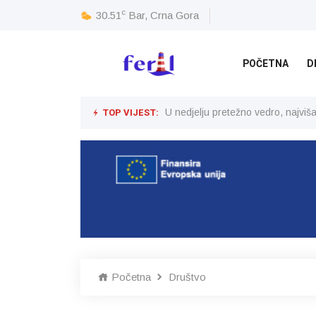
c
30.51
Bar, Crna Gora
POČETNA
D
TOP VIJEST:
U nedjelju pretežno vedro, najvi
Početna
Društvo