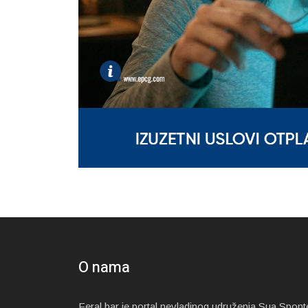
O nama
Feral.bar je portal nevladinog udruženja Sua Spont