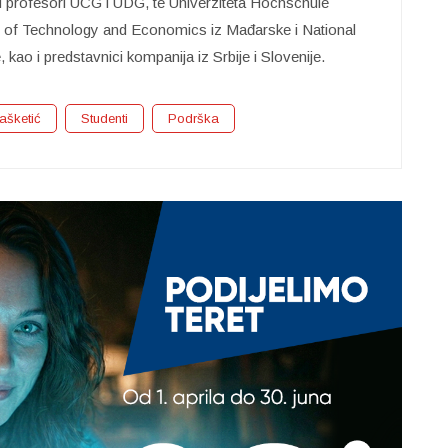
su profesori UCG i UDG, te Univerziteta Hochschule
 of Technology and Economics iz Mađarske i National
 kao i predstavnici kompanija iz Srbije i Slovenije.
ašketić
Studenti
Podrška