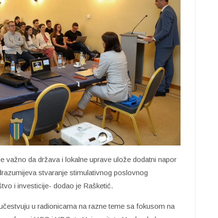
 važno da država i lokalne uprave ulože dodatni napor
drazumijeva stvaranje stimulativnog poslovnog
vo i investicije- dodao je Rašketić.
ja i učestvuju u radionicama na razne teme sa fokusom na