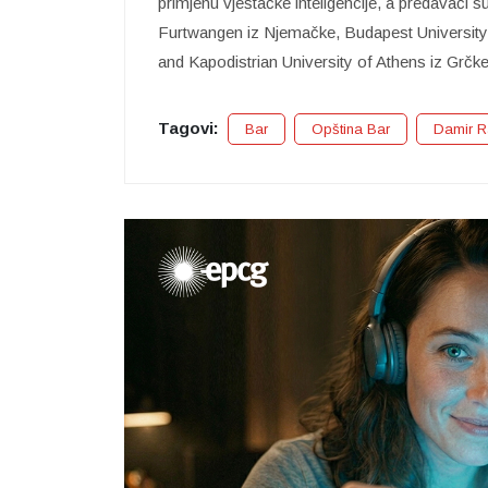
primjenu vještačke inteligencije, a predavači 
Furtwangen iz Njemačke, Budapest University
and Kapodistrian University of Athens iz Grčke,
Tagovi:
Bar
Opština Bar
Damir R