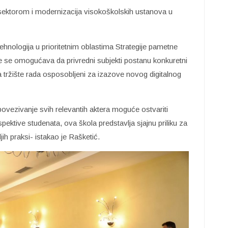
m sektorom i modernizacija visokoškolskih ustanova u
tehnologija u prioritetnim oblastima Strategije pametne
ime se omogućava da privredni subjekti postanu konkuretni
 tržište rada osposobljeni za izazove novog digitalnog
ovezivanje svih relevantih aktera moguće ostvariti
ektive studenata, ova škola predstavlja sjajnu priliku za
ih praksi- istakao je Rašketić.