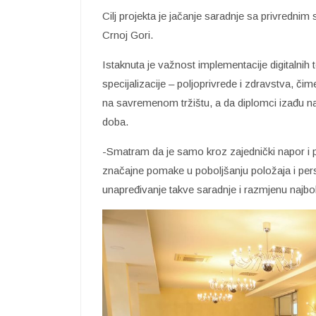
Cilj projekta je jačanje saradnje sa privredni
Crnoj Gori.
Istaknuta je važnost implementacije digitalnih 
specijalizacije – poljoprivrede i zdravstva, č
na savremenom tržištu, a da diplomci izađu na
doba.
-Smatram da je samo kroz zajednički napor i p
značajne pomake u poboljšanju položaja i persp
unapređivanje takve saradnje i razmjenu najbolj