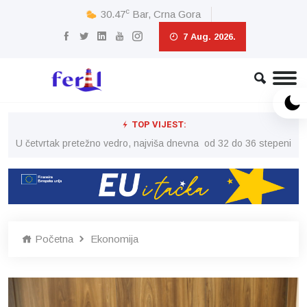
c
30.47
Bar, Crna Gora
7 Aug. 2026.
TOP VIJEST:
peni
U četvrtak pretežno vedro, najviša dnevna od 32 do 36 stepeni
U č
Početna
Ekonomija