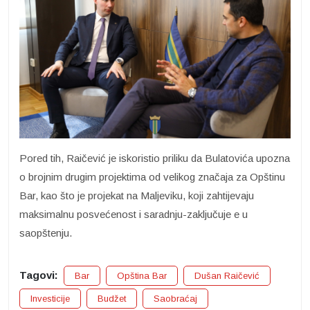
Pored tih, Raičević je iskoristio priliku da Bulatovića upozna
o brojnim drugim projektima od velikog značaja za Opštinu
Bar, kao što je projekat na Maljeviku, koji zahtijevaju
maksimalnu posvećenost i saradnju-zaključuje e u
saopštenju.
Tagovi:
Bar
Opština Bar
Dušan Raičević
Investicije
Budžet
Saobraćaj