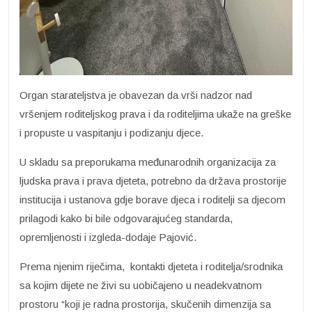
Organ starateljstva je obavezan da vrši nadzor nad
vršenjem roditeljskog prava i da roditeljima ukaže na greške
i propuste u vaspitanju i podizanju djece.
U skladu sa preporukama međunarodnih organizacija za
ljudska prava i prava djeteta, potrebno da država prostorije
institucija i ustanova gdje borave djeca i roditelji sa djecom
prilagodi kako bi bile odgovarajućeg standarda,
opremljenosti i izgleda-dodaje Pajović.
Prema njenim riječima, kontakti djeteta i roditelja/srodnika
sa kojim dijete ne živi su uobičajeno u neadekvatnom
prostoru “koji je radna prostorija, skučenih dimenzija sa