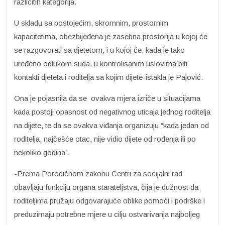
različitih kategorija.
U skladu sa postojećim, skromnim, prostornim
kapacitetima, obezbijeđena je zasebna prostorija u kojoj će
se razgovorati sa djetetom, i u kojoj će, kada je tako
uređeno odlukom suda, u kontrolisanim uslovima biti
kontakti djeteta i roditelja sa kojim dijete-istakla je Pajović.
Ona je pojasnila da se ovakva mjera izriče u situacijama
kada postoji opasnost od negativnog uticaja jednog roditelja
na dijete, te da se ovakva viđanja organizuju “kada jedan od
roditelja, najčešće otac, nije vidio dijete od rođenja ili po
nekoliko godina”.
-Prema Porodičnom zakonu Centri za socijalni rad
obavljaju funkciju organa starateljstva, čija je dužnost da
roditeljima pružaju odgovarajuće oblike pomoći i podrške i
preduzimaju potrebne mjere u cilju ostvarivanja najboljeg