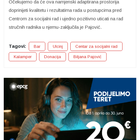
Očekujemo da će ova namjenski adaptirana prostorija
doprinijeti kvalitetu i rezultatima rada u postupcima pred
Centrom za socijalni rad i ujedno pozitivno uticati na rad
stručnih radnika u njemu-zaključila je Pajović.
Tagovi:
Bar
Ulcinj
Centar za socijalni rad
Kalamper
Donacija
Biljana Pajović