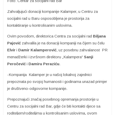
Foto: Centar za socijalni rad Bar
Zahvaljujući donaciji kompanije Kalamper, u Centru za
socijalni rad u Baru osposobljena je prostorija za
kontaktiranje u kontrolisanim uslovima.
Ovim povodom, direktorica Centra za socijalni rad
Biljana
Pajović
zahvalila je na donaciji kompaniji na čijem su čelu
Elvir
i
Damir Kalamperović
, uz posebnu zahvalanost PR
menadžerki i izvršnom direktoru „Kalampera“
Sanji
Peročević
i
Damiru Peraziću
.
-Kompanija Kalamper je u našoj lokalnoj zajednici
prepoznata po svojoj humanosti i godinama unazad primjer
je društveno-odgovorne kompanije.
Prepoznajući značaj posebnog opremanja prostorije u
Centru za socijalni rad Bar, gdje će biti kontakti djece sa
roditeljem/roditeljima u kontrolisanim uslovima, ovom