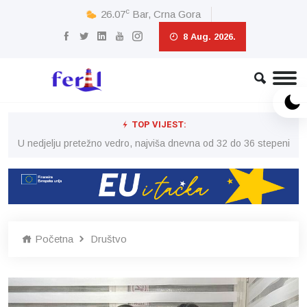
c
26.07
Bar, Crna Gora
8 Aug. 2026.
TOP VIJEST:
eni
U nedjelju pretežno vedro, najviša dnevna od 32 do 36 stepeni
U 
Početna
Društvo