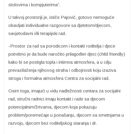
stolovima i kompjuterima”.
U takvoj prostoriji je, ističe Pajović, gotovo nemoguće
obavljati individualne razgovore sa djetetom/djecom,
savjetodavni i/ili terapijski rad.
-Prostor za rad sa porodicom i kontakt roditelja i djece
potrebno je da bude naročito prilagođen djeci (child friendly)
kako bi se postigla topla i intimna atmosfera, a u cilju
prevazilaženja njihovog straha i odbojnosti koju izaziva
stroga i formalna atmosfera Centra za socijalni rad.
Osim toga, imajući u vidu nadležnosti centara za socijalni
rad, stručni radnici imaju kontakt i rade sa djecom
potencijalnim/žrtvama, djecom koja pokazuju
problem/poremećaje u ponašanju, djecom sa smetnjama u
razvoju, djecom bez roditeljskog staranja i dr.