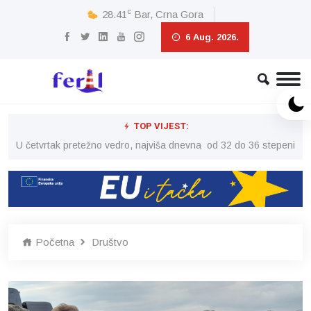
c
28.41
Bar, Crna Gora
6 Aug. 2026.
TOP VIJEST:
peni
U četvrtak pretežno vedro, najviša dnevna od 32 do 36 stepeni
U č
Početna
Društvo