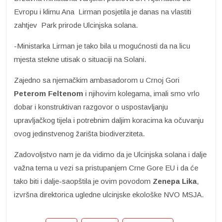
Evropu i klimu Ana Lirman posjetila je danas na vlastiti
zahtjev Park prirode Ulcinjska solana.
-Ministarka Lirman je tako bila u mogućnosti da na licu
mjesta stekne utisak o situaciji na Solani.
Zajedno sa njemačkim ambasadorom u Crnoj Gori
Peterom Feltenom
i njihovim kolegama, imali smo vrlo
dobar i konstruktivan razgovor o uspostavljanju
upravljačkog tijela i potrebnim daljim koracima ka očuvanju
ovog jedinstvenog žarišta biodiverziteta.
Zadovoljstvo nam je da vidimo da je Ulcinjska solana i dalje
važna tema u vezi sa pristupanjem Crne Gore EU i da će
tako biti i dalje-saopštila je ovim povodom
Zenepa Lika
,
izvršna direktorica ugledne ulcinjske ekološke NVO MSJA.