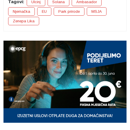
Tagovi:
Ulcinj
Solana
Ambasador
Njemačka
EU
Park prirode
MSJA
Zenepa Lika