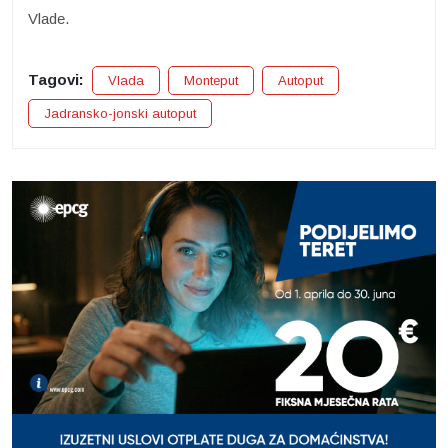
Vlade.
Tagovi:
Vlada
Monteput
Autoput
Jadransko-jonski autoput