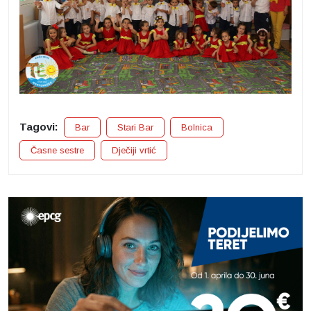
Tagovi:
Bar
Stari Bar
Bolnica
Časne sestre
Dječiji vrtić