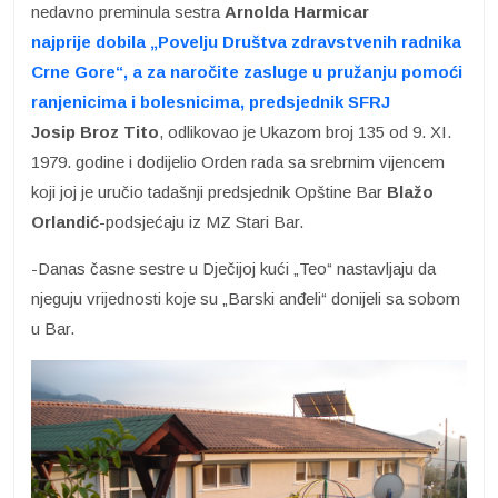
nedavno preminula sestra
Arnolda Harmicar
najprije dobila „Povelju Društva zdravstvenih radnika
Crne Gore“, a za naročite zasluge u pružanju pomoći
ranjenicima i bolesnicima, predsjednik SFRJ
Josip Broz Tito
, odlikovao je Ukazom broj 135 od 9. XI.
1979. godine i dodijelio Orden rada sa srebrnim vijencem
koji joj je uručio tadašnji predsjednik Opštine Bar
Blažo
Orlandić
-podsjećaju iz MZ Stari Bar.
-Danas časne sestre u Dječijoj kući „Teo“ nastavljaju da
njeguju vrijednosti koje su „Barski anđeli“ donijeli sa sobom
u Bar.