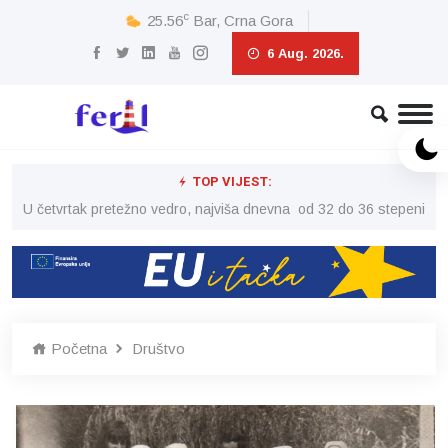
c
25.56
Bar, Crna Gora
6 Aug. 2026.
TOP VIJEST:
peni
U četvrtak pretežno vedro, najviša dnevna od 32 do 36 stepeni
U č
Početna
Društvo