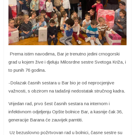
Prema istim navodima, Bar je trenutno jedini crnogorski
grad u kojem žive i djeluju Milosrdne sestre Svetoga Križa, i
to punih 76 godina.
-Dolazak časnih sestara u Bar bio je od neprocjenjive
važnosti, s obzirom na tadašnji nedostatak stručnog kadra.
Vrijedan rad, prvo šest časnih sestara na internom i
infektivnom odjeljenju Opšte bolnice Bar, a kasnije čak 36,
generacije Barana će zauvijek pamtiti.
Uz bezuslovno požrtvovan rad u bolnici, časne sestre su