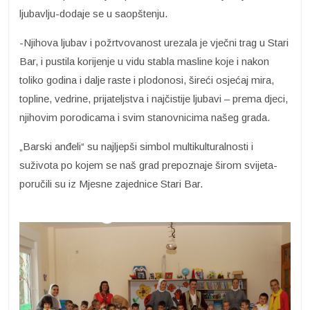
ljubavlju-dodaje se u saopštenju.
-Njihova ljubav i požrtvovanost urezala je vječni trag u Stari
Bar, i pustila korijenje u vidu stabla masline koje i nakon
toliko godina i dalje raste i plodonosi, šireći osjećaj mira,
topline, vedrine, prijateljstva i najčistije ljubavi – prema djeci,
njihovim porodicama i svim stanovnicima našeg grada.
„Barski anđeli“ su najljepši simbol multikulturalnosti i
suživota po kojem se naš grad prepoznaje širom svijeta-
poručili su iz Mjesne zajednice Stari Bar.