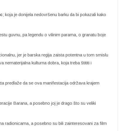
c
; koja je donijela nedovršenu barku da bi pokazali kako
jestu guvnu, pa legendu o vilinim parama, o granatu boje
ionalnu, jer je barska regija zaista potentna u tom smislu
ematerijalna kulturna dobra, koja treba štititi i
kta predlaže da se ova manifestacija održava krajem
racije Barana, a posebno joj je drago što su veliki
 na radionicama, a posebno su bili zainteresovani za film