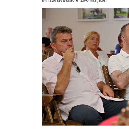
Ministarstva kulture ’Živo nasljeđe’.