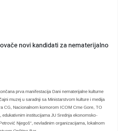
rovače novi kandidati za nematerijalno
ončana prva manifestacija Dani nematerijalne kulturne
ičajni muzej u saradnji sa Ministarstvom kulture i medija
obara CG, Nacionalnom komorom ICOM Crne Gore, TO
 edukativnim institucijama JU Srednja ekonomsko-
Petrović Njegoš“, nevladinim organizacijama, lokalnom
jstvom Opštine Bar.