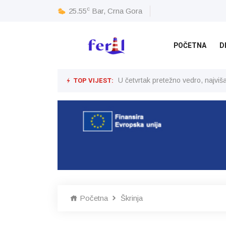
c
25.55
Bar, Crna Gora
POČETNA
D
TOP VIJEST:
U četvrtak pretežno vedro, najvi
Početna
Škrinja