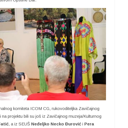
ionalnog komiteta ICOM CG, rukovoditeljka Zavičajnog
ci na projektu bili su još iz Zavičajnog muzeja/Kulturnog
Fatić
, a iz SEUŠ
Neđeljko Necko
Đurović
i
Pera