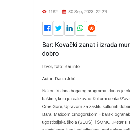
1182
30 Sep, 2023. 22:27h
Bar: Kovački zanat i izrada mu
dobro
Izvor, foto: Bar info
Autor: Darija Jelić
Nakon tri dana bogatog programa, danas je ok
baštine, koju je realizovao Kulturni centar/Zav
Crne Gore, Upravom za zaštitu kulturnih d
Bara, Maticom crnogorskom – barski ogranak,
ugostiteljska škola (SEUŠ) i ŠOMO „Petar II 
zajednicom, kao i pojedincima, pod pokrovitel