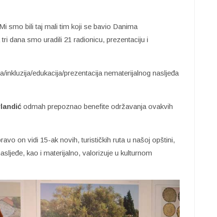
Mi smo bili taj mali tim koji se bavio Danima
 tri dana smo uradili 21 radionicu, prezentaciju i
a/inkluzija/edukacija/prezentacija nematerijalnog nasljeđa
landić
odmah prepoznao benefite održavanja ovakvih
o on vidi 15-ak novih, turističkih ruta u našoj opštini,
nasljeđe, kao i materijalno, valorizuje u kulturnom