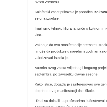
ovom vremenu.
Kalafatski zanat prikazala je porodica
Bokova
se ona izrađuje.
Imali smo tehniku filigrana, priču o kultnom m
vina…
Važno je da ova manifestacije preraste u tradic
i može da produkuje u narednim godinama nova n
valorizovati-istakla je.
Autorka ovog zaista vrijednog i bogatog proje
septembra, po završetku glavne sezone.
Kako ističe, događaj je zainteresovao sve gene
doprinos ovoj manifestaciji dale škole.
-Đaci su dolazili sa profesorima i učestvovali