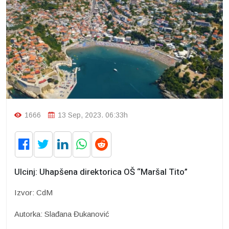
1666
13 Sep, 2023. 06:33h
Ulcinj: Uhapšena direktorica OŠ “Maršal Tito”
Izvor: CdM
Autorka: Slađana Đukanović