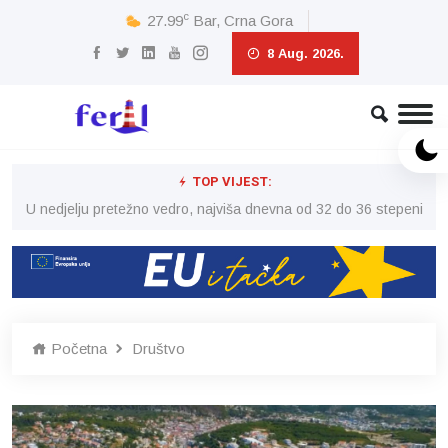
c
27.99
Bar, Crna Gora
8 Aug. 2026.
TOP VIJEST:
eni
U nedjelju pretežno vedro, najviša dnevna od 32 do 36 stepeni
U 
Početna
Društvo