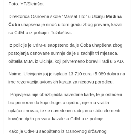
Foto: YT/Skrinšot
Direktorica Osnovne škole “Maršal Tito” u Ulcinju
Medina
Čoba
uhapšena je sinoć u tom gradu zbog prevare, kazali
su CdM-u iz policije i Tužilaštva.
Iz policije je CdM-u saopšteno da je Čoba uhapšena zbog
postojanja osnovane sumnje da je u zadnjih tri mjeseca,
oštetila
M.M.
iz Ulcinja, koji privremeno boravi i radi u SAD.
Naime, Ulcinjanin joj je isplatio 13.710 eura i 5.089 dolara na
ime rezervacija avionskih karata za njegovu porodicu.
-Prijavljena nije obezbijedila navedene karte, te je oštećeni
bio primoran da kupi druge, a ujedno, nije mu vratila
uplaćeni novac, te se navedenim radnjama stiču elementi
krivično djelo prevara-kazali su CdM-u iz policije.
Kako je CdM-u saopšteno iz Osnovnog državnog