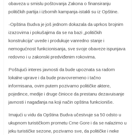
obaveza u smislu poštovanja Zakona o finansiranju
političkih partija i izbornih kampanja-istakli su iz Opštine.
-Opština Budva je još jednom dokazala da uprkos brojnim
izazovima i pokušajima da se na bazi „političkih
konstrukcija“ uvede i produkuje vanredno stanje i
nemogućnost funkcionisanja, sve svoje obaveze ispunjava
redovno i u zakonski predviđenim rokovima.
Poštujući interes javnosti da bude upoznata sa radom
lokalne uprave i da bude pravovremeno i tačno
informisana, ovim putem pozivamo političke aktere,
pojedince, medije i druge činioce da prestanu dezavuisanje
javnosti i nagađanja na koji način opština funkcioniše.
Imajući u vidu da Opština Budva učestvuje sa 50 odsto u
ukupnom turističkom prometu Crne Gore i da se nalazimo u
jeku turističke sezone, pozivamo sve, da političke i neke