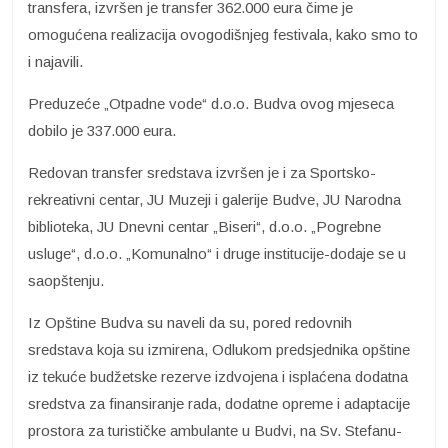
transfera, izvršen je transfer 362.000 eura čime je
omogućena realizacija ovogodišnjeg festivala, kako smo to
i najavili.
Preduzeće „Otpadne vode“ d.o.o. Budva ovog mjeseca
dobilo je 337.000 eura.
Redovan transfer sredstava izvršen je i za Sportsko-
rekreativni centar, JU Muzeji i galerije Budve, JU Narodna
biblioteka, JU Dnevni centar „Biseri“, d.o.o. „Pogrebne
usluge“, d.o.o. „Komunalno“ i druge institucije-dodaje se u
saopštenju.
Iz Opštine Budva su naveli da su, pored redovnih
sredstava koja su izmirena, Odlukom predsjednika opštine
iz tekuće budžetske rezerve izdvojena i isplaćena dodatna
sredstva za finansiranje rada, dodatne opreme i adaptacije
prostora za turističke ambulante u Budvi, na Sv. Stefanu-