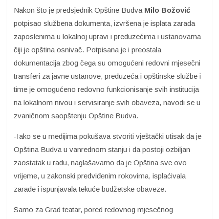
Nakon što je predsjednik Opštine Budva
Milo Božović
potpisao službena dokumenta, izvršena je isplata zarada
zaposlenima u lokalnoj upravi i preduzećima i ustanovama
čiji je opština osnivač. Potpisana je i preostala
dokumentacija zbog čega su omogućeni redovni mjesečni
transferi za javne ustanove, preduzeća i opštinske službe i
time je omogućeno redovno funkcionisanje svih institucija
na lokalnom nivou i servisiranje svih obaveza, navodi se u
zvaničnom saopštenju Opštine Budva.
-Iako se u medijima pokušava stvoriti vještački utisak da je
Opština Budva u vanrednom stanju i da postoji ozbiljan
zaostatak u radu, naglašavamo da je Opština sve ovo
vrijeme, u zakonski predviđenim rokovima, isplaćivala
zarade i ispunjavala tekuće budžetske obaveze.
Samo za Grad teatar, pored redovnog mjesečnog