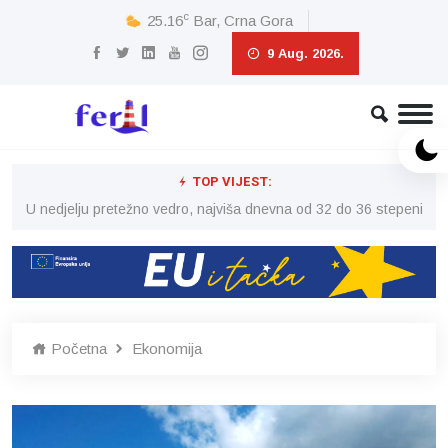
c
25.16
Bar, Crna Gora
9 Aug. 2026.
TOP VIJEST:
eni
U nedjelju pretežno vedro, najviša dnevna od 32 do 36 stepeni
U 
Početna
Ekonomija