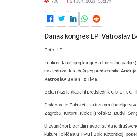
700
24 Jun, 2023. 08:17h
Danas kongres LP: Vatroslav Be
Foto: LP
I nakon današnjeg kongresa Liberalne partije (L
nasljednika dosadašnjeg predsjednika
Andrij
Vatroslav Belan
iz Tivta.
Belan (42) je aktuelni predsjednik OO LPCG Ti
Diplomac je Fakulteta za turizam i hotelijerstv
Zagrebu, Kotoru, Kielce (Poljska), Budvi, Šan
U zvaničnoj biografiji navodi se da je društve
kulture i običaja u Tivtu i Boki Kotorskoj, po