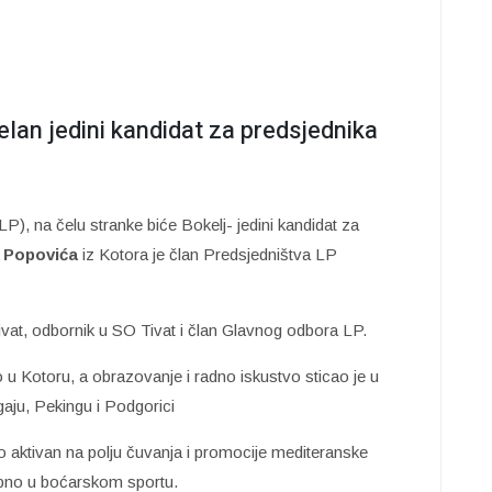
lan jedini kandidat za predsjednika
P), na čelu stranke biće Bokelj- jedini kandidat za
e Popovića
iz Kotora je član Predsjedništva LP
vat, odbornik u SO Tivat i član Glavnog odbora LP.
o u Kotoru, a obrazovanje i radno iskustvo sticao je u
gaju, Pekingu i Podgorici
no aktivan na polju čuvanja i promocije mediteranske
sebno u boćarskom sportu.