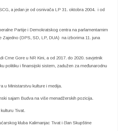
 LSCG, a jedan je od osnivača LP 31. oktobra 2004. i od
 Liberalne Partije i Demokratskog centra na parlamentarnim
ije Zajedno (DPS, SD, LP, DUA) na izborima 11. juna
di Crne Gore u NR Kini, a od 2017. do 2020. savjetnik
 politiku i finansijski sistem, zadužen za međunarodnu
 u Ministarstvu kulture i medija.
nski sajam Budva na više menadžerskih pozicija.
kulturu Tivat.
ćarskog kluba Kalimanjac Tivat i član Skupštine