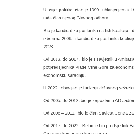
U svijet politike ušao je 1999. učlanjenjem u
tada član njenog Glavnog odbora.
Bio je kandidat za poslanika na listi koalicije
izborima 2009. i kandidat za poslanika koalic
2023.
Od 2013. do 2017. bio je I savjetnik u Ambasa
potpredsjednika Vlade Crne Gore za ekonomsku
ekonomsku saradnju.
U 2022. obavljao je funkciju državnog sekretara
Od 2005. do 2012. bio je zaposlen u AD Jadra
Od 2008 – 2011. bio je član Savjeta Centra za 
Od 2017. do 2022. Belan je bio predsjednik Bu
Crnogorskog boćarskog saveza.