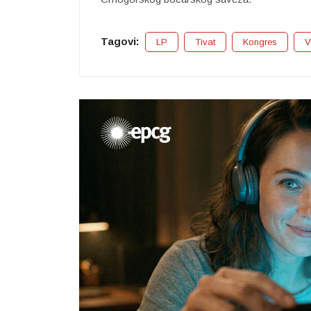
Tagovi:
LP
Tivat
Kongres
V