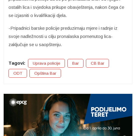
ostalih lica i svjedoka prikupe obavještenja, nakon čega će
se izjasniti o kvalifikaciji djela.
-Pripadnici barske policije preduzimaju mjere i radnje iz
svoje nadležnosti u cilju pronalaska pomenutog lica-
zaključuje se u saopštenju.
Tagovi:
Uprava policije
Bar
CB Bar
ODT
Opština Bar