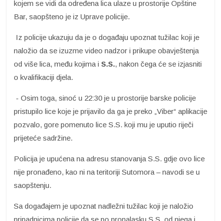
kojem se vidi da određena lica ulaze u prostorije Opštine
Bar, saopšteno je iz Uprave policije.
Iz policije ukazuju da je o događaju upoznat tužilac koji je
naložio da se izuzme video nadzor i prikupe obavještenja
od više lica, među kojima i
S.S.
, nakon čega će se izjasniti
o kvalifikaciji djela.
- Osim toga, sinoć u 22:30 je u prostorije barske policije
pristupilo lice koje je prijavilo da ga je preko „Viber“ aplikacije
pozvalo, gore pomenuto lice S.S. koji mu je uputio riječi
prijeteće sadržine.
Policija je upućena na adresu stanovanja S.S. gdje ovo lice
nije pronađeno, kao ni na teritoriji Sutomora – navodi se u
saopštenju.
Sa događajem je upoznat nadležni tužilac koji je naložio
pripadnicima policije da se po pronalasku S.S. od njega i