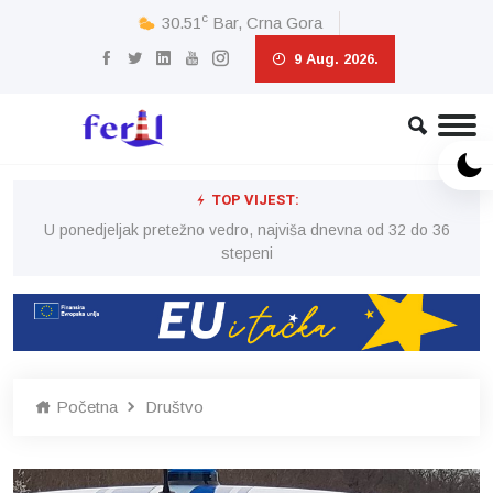
c
30.51
Bar, Crna Gora
9 Aug. 2026.
TOP VIJEST:
6
U ponedjeljak pretežno vedro, najviša dnevna od 32 do 36
stepeni
Početna
Društvo