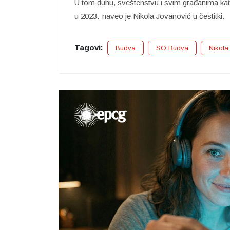
U tom duhu, sveštenstvu i svim građanima kato
u 2023.-naveo je Nikola Jovanović u čestitki.
Tagovi:
Budva
SO Budva
Nikola