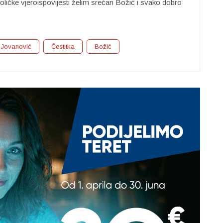
ličke vjeroispovijesti želim srećan Božić i svako dobro
 Jovanović
Čestitka
Božić