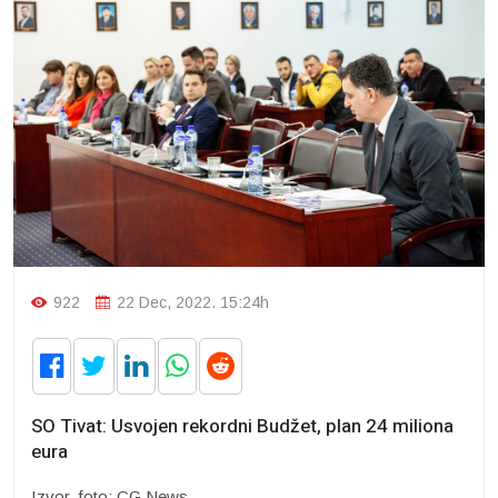
922
22 Dec, 2022. 15:24h
SO Tivat: Usvojen rekordni Budžet, plan 24 miliona
eura
Izvor, foto: CG News