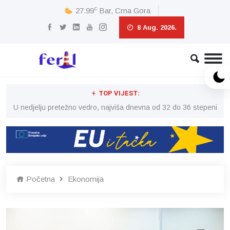
c
27.99
Bar, Crna Gora
8 Aug. 2026.
TOP VIJEST:
eni
U nedjelju pretežno vedro, najviša dnevna od 32 do 36 stepeni
U 
Početna
Ekonomija