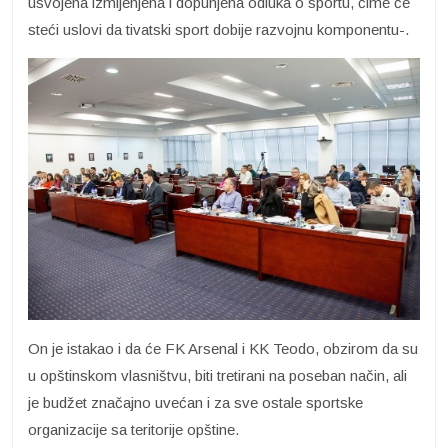
usvojena izmijenjena i dopunjena odluka o sportu, čime će
steći uslovi da tivatski sport dobije razvojnu komponentu-.
On je istakao i da će FK Arsenal i KK Teodo, obzirom da su
u opštinskom vlasništvu, biti tretirani na poseban način, ali
je budžet značajno uvećan i za sve ostale sportske
organizacije sa teritorije opštine.