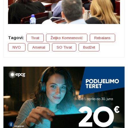
Tagovi:
Tivat
Željko Komnenović
Rebalans
NVO
Arsenal
SO Tivat
Budžet