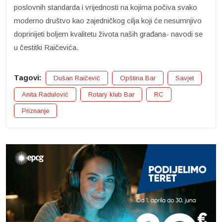
poslovnih standarda i vrijednosti na kojima počiva svako
moderno društvo kao zajedničkog cilja koji će nesumnjivo
doprinijeti boljem kvalitetu života naših građana- navodi se
u čestitki Raičevića.
Tagovi:
Dušan Raičević
Opština Bar
Savjet
Anita Radulović
Rotary klub Bar
RC
Priznanje