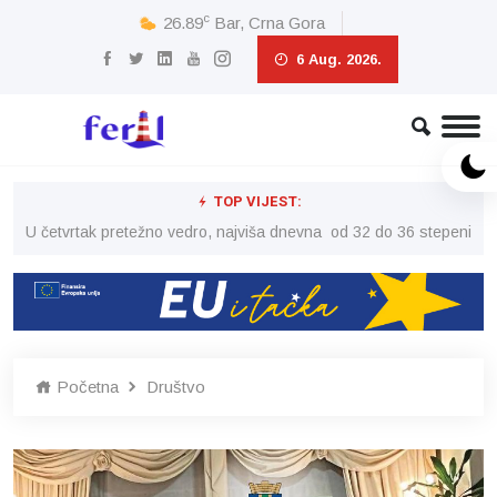
c
26.89
Bar, Crna Gora
6 Aug. 2026.
TOP VIJEST:
peni
U četvrtak pretežno vedro, najviša dnevna od 32 do 36 stepeni
U č
Početna
Društvo