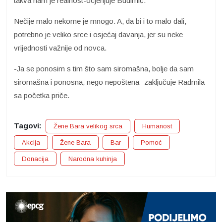
takva nam je realnost-ocjenjuje Budimić.
Nečije malo nekome je mnogo. A, da bi i to malo dali,
potrebno je veliko srce i osjećaj davanja, jer su neke
vrijednosti važnije od novca.
-Ja se ponosim s tim što sam siromašna, bolje da sam
siromašna i ponosna, nego nepoštena- zaključuje Radmila
sa početka priče.
Tagovi:
Žene Bara velikog srca
Humanost
Akcija
Žene Bara
Bar
Pomoć
Donacija
Narodna kuhinja