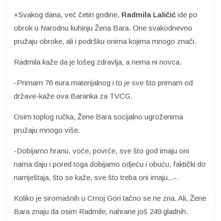
+Svakog dana, već četiri godine,
Radmila Laličić
ide po
obrok u Narodnu kuhinju Žena Bara. One svakodnevno
pružaju obroke, ali i podršku onima kojima mnogo znači.
Radmila kaže da je lošeg zdravlja, a nema ni novca.
-Primam 76 eura materijalnog i to je sve što primam od
države-kaže ova Baranka za TVCG.
Osim toplog ručka, Žene Bara socijalno ugroženima
pružaju mnogo više.
-Dobijamo hranu, voće, povrće, sve što god imaju oni
nama daju i pored toga dobijamo odjeću i obuću, faktički do
namještaja, što se kaže, sve što treba oni imaju...-.
Koliko je siromašnih u Crnoj Gori tačno se ne zna. Ali, Žene
Bara znaju da osim Radmile, nahrane još 249 gladnih.