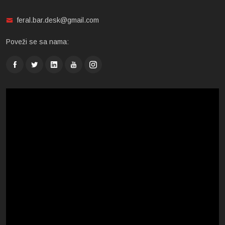
feral.bar.desk@gmail.com
Poveži se sa nama: