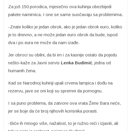
Za još 150 porodica, mjesečno ova kuhinja obezbijedi
pakete namirnica. I one se same suočavaju sa problemima.
-Znate koliko je jedan obrok, ako je jedan obrok euro, koliko
je to dnevno, a ne može jedan euro obrok da bude, ispod
dva i po eura ne može da nam izađe.
Jer obroci su obilni, da bi im i za kasnije ostalo da pojedu
nešto-kaže za Javni servis
Lenka Budimić
, jedna od
humanih žena.
Kad se Narodnoj kuhinji upali crvena lampica i dođu na
rezervu, jave se oni koji su spremni da pomognu.
I sa puno problema, da zatvore ova vrata Žene Bara neće,
jer se boje da će broj njihovih korisnika porasti.
-Biće ih mnogo više, nažalost, to je ružno reći i izjaviti, ali