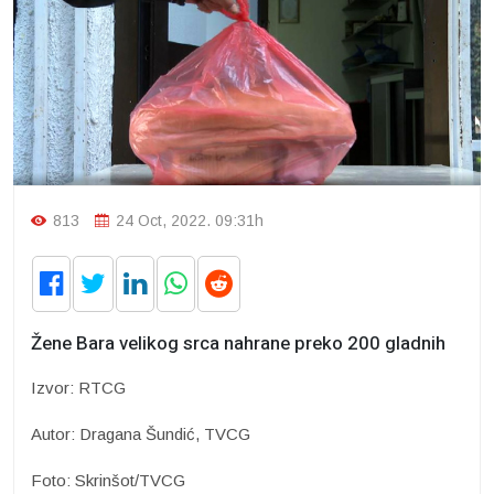
813
24 Oct, 2022. 09:31h
Žene Bara velikog srca nahrane preko 200 gladnih
Izvor: RTCG
Autor: Dragana Šundić, TVCG
Foto: Skrinšot/TVCG