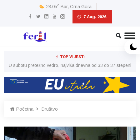
c
28.05
Bar, Crna Gora
7 Aug. 2026.
TOP VIJEST:
eni
U subotu pretežno vedro, najviša dnevna od 33 do 37 stepeni
U 
Početna
Društvo