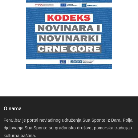
O nama
Feral.bar je portal nevladinog udruženja Sua Sponte iz Bara. Polja
djelovanja Sua Sponte su građansko društvo, pomorska tradicija i
kulturna baština.