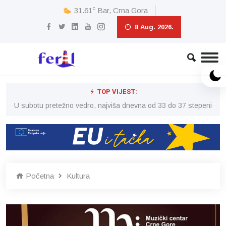
c
31.61
Bar, Crna Gora
8 Aug. 2026.
TOP VIJEST:
eni
U subotu pretežno vedro, najviša dnevna od 33 do 37 stepeni
U 
Početna
Kultura