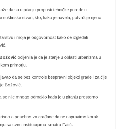
e da su u pitanju propusti tehničke prirode u
e suštinske stvari, što, kako je navela, potvrđuje njeno
istarstvu i moja je odgovornost kako će izgledati
vić.
 Božović
ocijenila je da je stanje u oblasti urbanizma u
skom primorju.
javao da se bez kontrole bespravni objekti grade i za čije
 je Božović.
da se nije mnogo odmaklo kada je u pitanju prostorno
 korisno a posebno za građane da ne napravimo korak
nju sa svim institucijama-smatra Fatić.