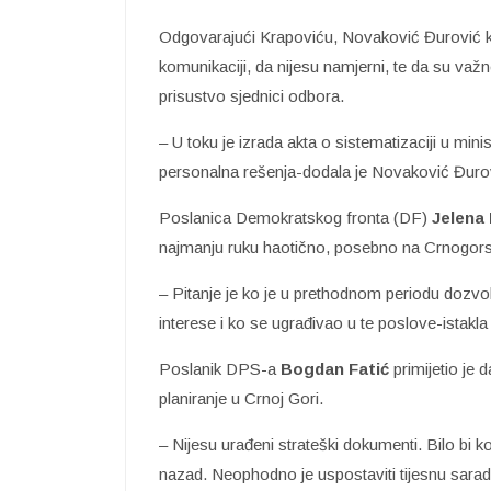
Odgovarajući Krapoviću, Novaković Đurović kaž
komunikaciji, da nijesu namjerni, te da su važn
prisustvo sjednici odbora.
– U toku je izrada akta o sistematizaciji u min
personalna rešenja-dodala je Novaković Đuro
Poslanica Demokratskog fronta (DF)
Jelena
najmanju ruku haotično, posebno na Crnogor
– Pitanje je ko je u prethodnom periodu dozvol
interese i ko se ugrađivao u te poslove-istakla
Poslanik DPS-a
Bogdan Fatić
primijetio je 
planiranje u Crnoj Gori.
– Nijesu urađeni strateški dokumenti. Bilo bi
nazad. Neophodno je uspostaviti tijesnu sarad