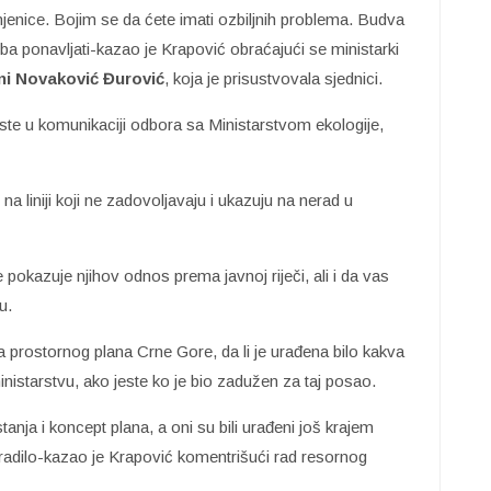
njenice. Bojim se da ćete imati ozbiljnih problema. Budva
reba ponavljati-kazao je Krapović obraćajući se ministarki
ni Novaković Đurović
, koja je prisustvovala sjednici.
ste u komunikaciji odbora sa Ministarstvom ekologije,
a liniji koji ne zadovoljavaju i ukazuju na nerad u
 pokazuje njihov odnos prema javnoj riječi, ali i da vas
u.
da prostornog plana Crne Gore, da li je urađena bilo kakva
inistarstvu, ako jeste ko je bio zadužen za taj posao.
nja i koncept plana, a oni su bili urađeni još krajem
uradilo-kazao je Krapović komentrišući rad resornog