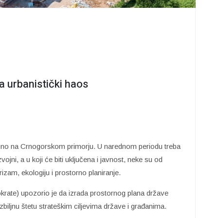
 urbanistički haos
ebno na Crnogorskom primorju. U narednom periodu treba
zvojni, a u koji će biti uključena i javnost, neke su od
zam, ekologiju i prostorno planiranje.
rate) upozorio je da izrada prostornog plana države
ozbiljnu štetu strateškim ciljevima države i građanima.