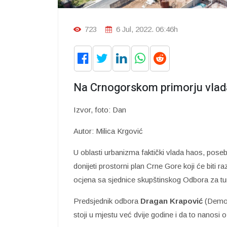
723
6 Jul, 2022. 06:46h
Na Crnogorskom primorju vlada
Izvor, foto: Dan
Autor: Milica Krgović
U oblasti urbanizma faktički vlada haos, pos
donijeti prostorni plan Crne Gore koji će biti ra
ocjena sa sjednice skupštinskog Odbora za turi
Predsjednik odbora
Dragan Krapović
(Demok
stoji u mjestu već dvije godine i da to nanosi 