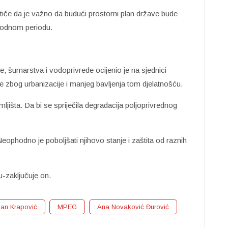
tiče da je važno da budući prostorni plan države bude
thodnom periodu.
e, šumarstva i vodoprivrede ocijenio je na sjednici
e zbog urbanizacije i manjeg bavljenja tom djelatnošću.
mljišta. Da bi se spriječila degradacija poljoprivrednog
ophodno je poboljšati njihovo stanje i zaštita od raznih
u-zaključuje on.
an Krapović
MPEG
Ana Novaković Đurović