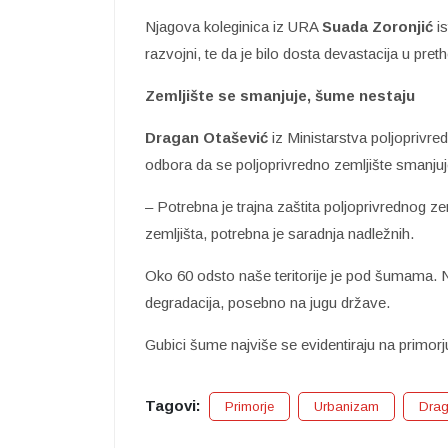
Njagova koleginica iz URA
Suada Zoronjić
is
razvojni, te da je bilo dosta devastacija u pre
Zemljište se smanjuje, šume nestaju
Dragan Otašević
iz Ministarstva poljoprivred
odbora da se poljoprivredno zemljište smanjuj
– Potrebna je trajna zaštita poljoprivrednog ze
zemljišta, potrebna je saradnja nadležnih.
Oko 60 odsto naše teritorije je pod šumama. Ne
degradacija, posebno na jugu države.
Gubici šume najviše se evidentiraju na primorj
Tagovi:
Primorje
Urbanizam
Drag