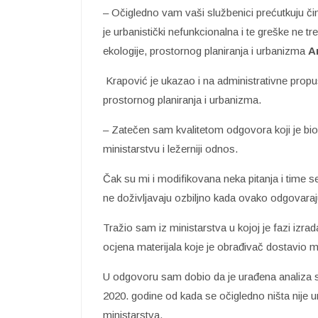
– Očigledno vam vaši službenici prećutkuju či
je urbanistički nefunkcionalna i te greške ne t
ekologije, prostornog planiranja i urbanizma
A
Krapović je ukazao i na administrativne propu
prostornog planiranja i urbanizma.
– Zatečen sam kvalitetom odgovora koji je bio n
ministarstvu i ležerniji odnos.
Čak su mi i modifikovana neka pitanja i time se
ne doživljavaju ozbiljno kada ovako odgovaraj
Tražio sam iz ministarstva u kojoj je fazi izra
ocjena materijala koje je obrađivač dostavio m
U odgovoru sam dobio da je urađena analiza sta
2020. godine od kada se očigledno ništa nije 
ministarstva.