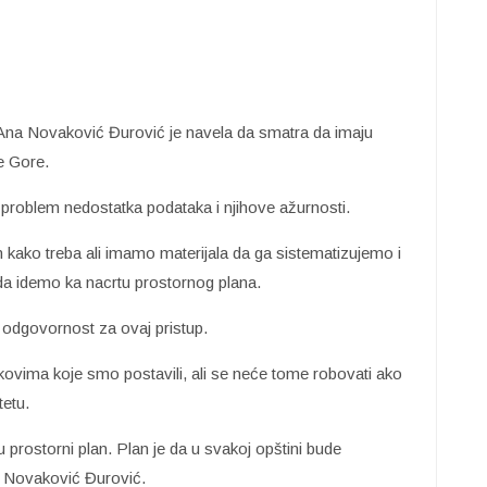
 Ana Novaković Đurović je navela da smatra da imaju
e Gore.
problem nedostatka podataka i njihove ažurnosti.
n kako treba ali imamo materijala da ga sistematizujemo i
da idemo ka nacrtu prostornog plana.
 odgovornost za ovaj pristup.
okovima koje smo postavili, ali se neće tome robovati ako
tetu.
u prostorni plan. Plan je da u svakoj opštini bude
je Novaković Đurović.