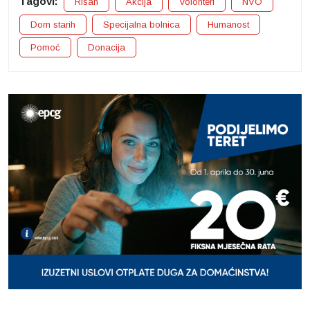
Tagovi:
Risan
Akcija
Volonteri
NVO
Dom starih
Specijalna bolnica
Humanost
Pomoć
Donacija