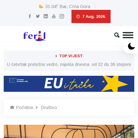
c
31.04
Bar, Crna Gora
7 Aug. 2026.
TOP VIJEST:
peni
U četvrtak pretežno vedro, najviša dnevna od 32 do 36 stepeni
U č
Početna
Društvo