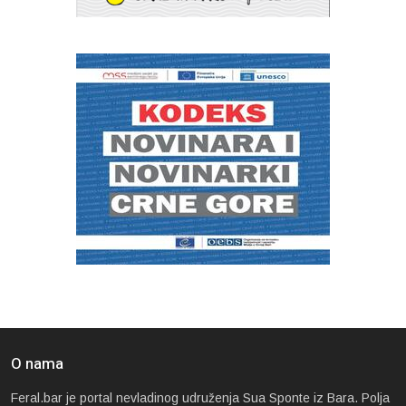
O nama
Feral.bar je portal nevladinog udruženja Sua Sponte iz Bara. Polja