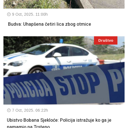
9 Oct, 2025. 11:00h
Budva: Uhapšena četiri lica zbog otmice
Društvo
7 Oct, 2025. 06:22h
Ubistvo Bobana Sjekloće: Policija istražuje ko ga je
namamio na Trsteno