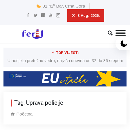
c
31.42
Bar, Crna Gora
8 Aug. 2026.
TOP VIJEST:
eni
U nedjelju pretežno vedro, najviša dnevna od 32 do 36 stepeni
U 
Tag: Uprava policije
Početna