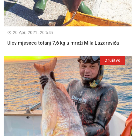
20 Apr, 2021. 20:54h
Ulov mjeseca totanj 7,6 kg u mreži Mila Lazarevića
Društvo