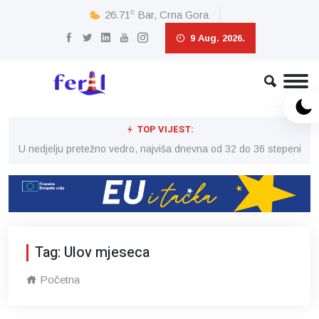
c
26.71
Bar, Crna Gora
9 Aug. 2026.
TOP VIJEST:
eni
U nedjelju pretežno vedro, najviša dnevna od 32 do 36 stepeni
U 
Tag: Ulov mjeseca
Početna