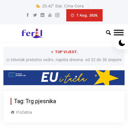
c
29.42
Bar, Crna Gora
7 Aug. 2026.
TOP VIJEST:
peni
U četvrtak pretežno vedro, najviša dnevna od 32 do 36 stepeni
U č
Tag: Trg pjesnika
Početna