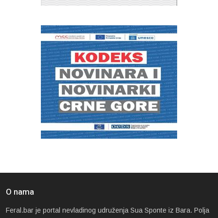
O nama
Feral.bar je portal nevladinog udruženja Sua Sponte iz Bara. Polja