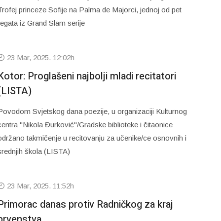
Trofej princeze Sofije na Palma de Majorci, jednoj od pet
regata iz Grand Slam serije
23 Mar, 2025. 12:02h
Kotor: Proglašeni najbolji mladi recitatori
(LISTA)
Povodom Svjetskog dana poezije, u organizaciji Kulturnog
centra "Nikola Đurković"/Gradske biblioteke i čitaonice
održano takmičenje u recitovanju za učenike/ce osnovnih i
srednjih škola (LISTA)
23 Mar, 2025. 11:52h
Primorac danas protiv Radničkog za kraj
prvenstva