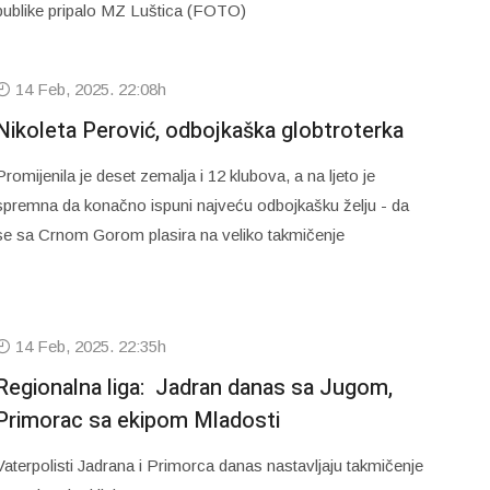
publike pripalo MZ Luštica (FOTO)
14 Feb, 2025. 22:08h
Nikoleta Perović, odbojkaška globtroterka
Promijenila je deset zemalja i 12 klubova, a na ljeto je
spremna da konačno ispuni najveću odbojkašku želju - da
se sa Crnom Gorom plasira na veliko takmičenje
14 Feb, 2025. 22:35h
Regionalna liga: Jadran danas sa Jugom,
Primorac sa ekipom Mladosti
Vaterpolisti Jadrana i Primorca danas nastavljaju takmičenje