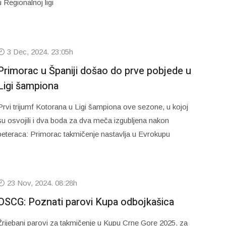
u Regionalnoj ligi
3 Dec, 2024. 23:05h
Primorac u Španiji došao do prve pobjede u
Ligi šampiona
Prvi trijumf Kotorana u Ligi šampiona ove sezone, u kojoj
su osvojili i dva boda za dva meča izgubljena nakon
peteraca: Primorac takmičenje nastavlja u Evrokupu
23 Nov, 2024. 08:28h
OSCG: Poznati parovi Kupa odbojkašica
Žrijebani parovi za takmičenje u Kupu Crne Gore 2025. za