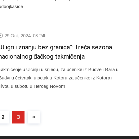
odbojkašice
29 Oct, 2024. 08:24h
„U igri i znanju bez granica”: Treća sezona
nacionalnog đačkog takmičenja
Takmičenje u Ulcinju u srijedu, za učenike iz Budve i Bara u
Budvi u četvrtak, u petak u Kotoru za učenike iz Kotora i
Tivta, u subotu u Herceg Novom
2
3