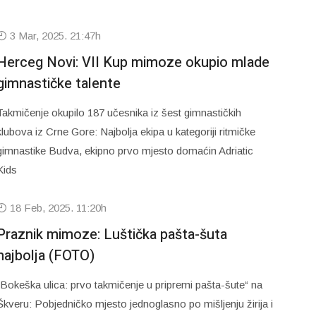
3 Mar, 2025. 21:47h
Herceg Novi: VII Kup mimoze okupio mlade
gimnastičke talente
Takmičenje okupilo 187 učesnika iz šest gimnastičkih
klubova iz Crne Gore: Najbolja ekipa u kategoriji ritmičke
gimnastike Budva, ekipno prvo mjesto domaćin Adriatic
Kids
18 Feb, 2025. 11:20h
Praznik mimoze: Luštička pašta-šuta
najbolja (FOTO)
„Bokeška ulica: prvo takmičenje u pripremi pašta-šute“ na
Škveru: Pobjedničko mjesto jednoglasno po mišljenju žirija i