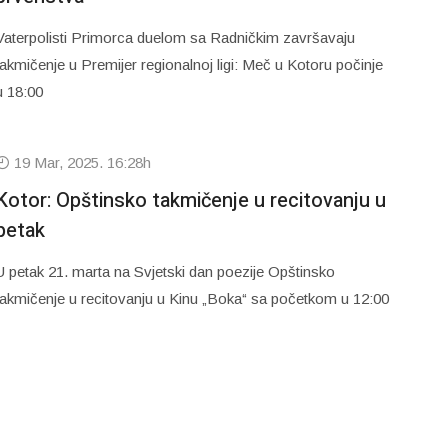
Vaterpolisti Primorca duelom sa Radničkim završavaju
takmičenje u Premijer regionalnoj ligi: Meč u Kotoru počinje
u 18:00
19 Mar, 2025. 16:28h
Kotor: Opštinsko takmičenje u recitovanju u
petak
U petak 21. marta na Svjetski dan poezije Opštinsko
takmičenje u recitovanju u Kinu „Boka“ sa početkom u 12:00