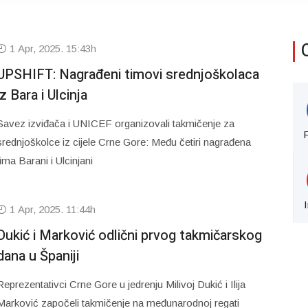
1 Apr, 2025. 15:43h
UPSHIFT: Nagrađeni timovi srednjoškolaca
iz Bara i Ulcinja
Savez izviđača i UNICEF organizovali takmičenje za
srednjoškolce iz cijele Crne Gore: Među četiri nagrađena
tima Barani i Ulcinjani
1 Apr, 2025. 11:44h
Dukić i Marković odlični prvog takmičarskog
dana u Španiji
Reprezentativci Crne Gore u jedrenju Milivoj Dukić i Ilija
Marković započeli takmičenje na međunarodnoj regati