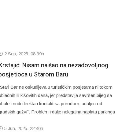
2 Sep, 2025. 08:39h
Krstajić: Nisam naišao na nezadovoljnog
posjetioca u Starom Baru
“Stari Bar ne oskudijeva u turističkim posjetama ni tokom
oblačnih ili kišovitih dana, jer predstavlja savršen bijeg sa
obale i nudi direktan kontakt sa prirodom, udaljen od
gradskih gužvi”: Problem i dalje nelegalna naplata parkinga
5 Jun, 2025. 22:46h