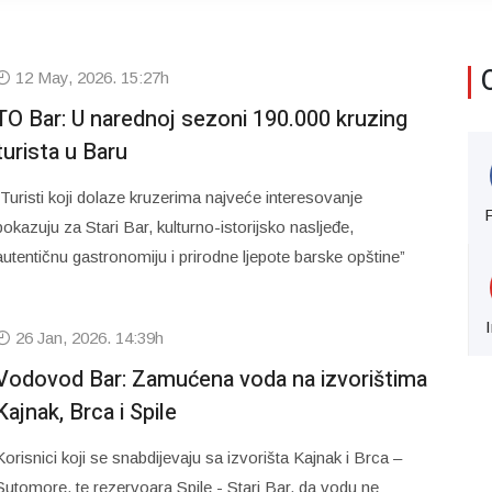
12 May, 2026. 15:27h
TO Bar: U narednoj sezoni 190.000 kruzing
turista u Baru
“Turisti koji dolaze kruzerima najveće interesovanje
pokazuju za Stari Bar, kulturno-istorijsko nasljeđe,
autentičnu gastronomiju i prirodne ljepote barske opštine”
26 Jan, 2026. 14:39h
Vodovod Bar: Zamućena voda na izvorištima
Kajnak, Brca i Spile
Korisnici koji se snabdijevaju sa izvorišta Kajnak i Brca –
Sutomore, te rezervoara Spile - Stari Bar, da vodu ne