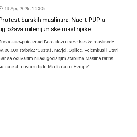
13 Apr, 2025. 14:30h
Protest barskih maslinara: Nacrt PUP-a
ugrožava milenijumske maslinjake
Trasa auto-puta iznad Bara ulazi u srce barske maslinade
sa 80.000 stabala: “Sustaš, Marjal, Spilice, Velembusi i Stari
Bar sa očuvanim hiljadugodišnjim stablima Maslina raritet
su i unikat u ovom dijelu Mediterana i Evrope”