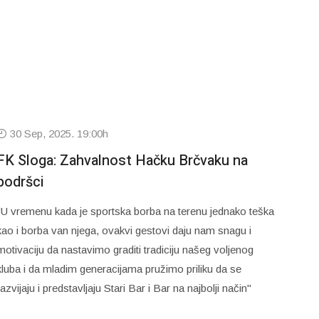
30 Sep, 2025. 19:00h
FK Sloga: Zahvalnost Hačku Brčvaku na
podršci
"U vremenu kada je sportska borba na terenu jednako teška
kao i borba van njega, ovakvi gestovi daju nam snagu i
motivaciju da nastavimo graditi tradiciju našeg voljenog
kluba i da mladim generacijama pružimo priliku da se
razvijaju i predstavljaju Stari Bar i Bar na najbolji način"