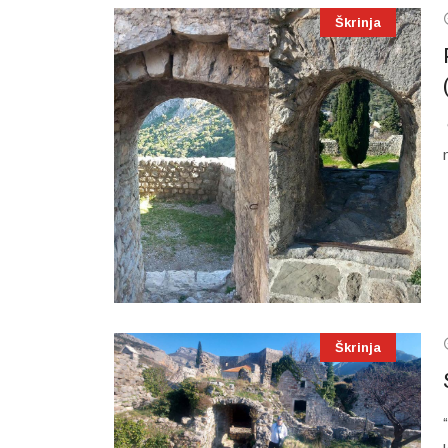
Škrinja
Škrinja