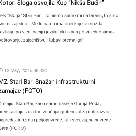
Kotor: Sloga osvojila Kup “Nikša Bućin”
“FK “Sloga” Stari Bar – to nismo samo mi na terenu, to smo
svi mi zajedno! Među nama ima onih koji se možda
razlikuju po vjeri, naciji i jeziku, ali nikada po vrijednostima-
poštovanju, zajedništvu i ljubavi prema igri”
12 May, 2025. 08:32h
MZ Stari Bar: Snažan infrastrukturni
zamajac (FOTO)
Krstajić: Stari Bar, kao i samo naselje Gornja Poda,
predstavljaju izuzetno značajan potencijal za dalji razvoj i
napredak turizma i poljoprivrede, ali i sveukupne privrede
Bara (FOTO)