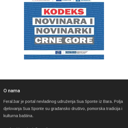
O nama
Feral.bar je portal nevladinog udruženja Sua Sponte iz Bara. Polja
djelovanja Sua Sponte su građansko društvo, pomorska tradicija i
kulturna baština.