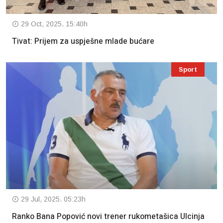
29 Oct, 2025. 15:40h
Tivat: Prijem za uspješne mlade bućare
Sport
29 Jul, 2025. 05:23h
Ranko Bana Popović novi trener rukometašica Ulcinja