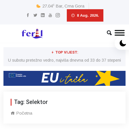
c
27.04
Bar, Crna Gora
8 Aug. 2026.
TOP VIJEST:
eni
U subotu pretežno vedro, najviša dnevna od 33 do 37 stepeni
U 
Tag: Selektor
Početna