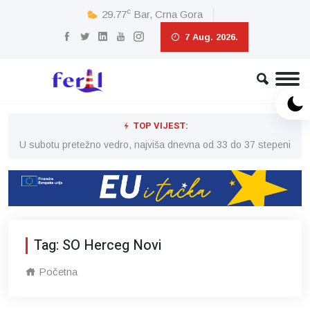
c
29.77
Bar, Crna Gora
7 Aug. 2026.
TOP VIJEST:
eni
U subotu pretežno vedro, najviša dnevna od 33 do 37 stepeni
U 
Tag: SO Herceg Novi
Početna