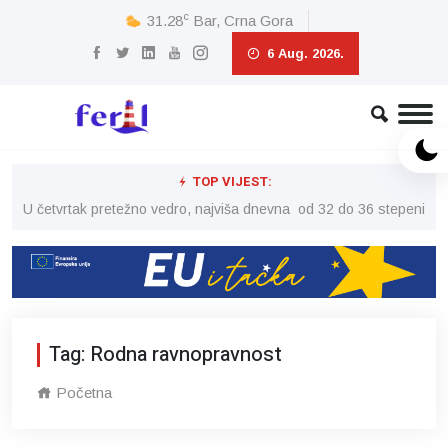
c
31.28
Bar, Crna Gora
6 Aug. 2026.
TOP VIJEST:
peni
U četvrtak pretežno vedro, najviša dnevna od 32 do 36 stepeni
U č
Tag: Rodna ravnopravnost
Početna