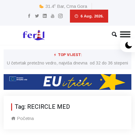
c
31.4
Bar, Crna Gora
6 Aug. 2026.
TOP VIJEST:
peni
U četvrtak pretežno vedro, najviša dnevna od 32 do 36 stepeni
U č
Tag: RECIRCLE MED
Početna