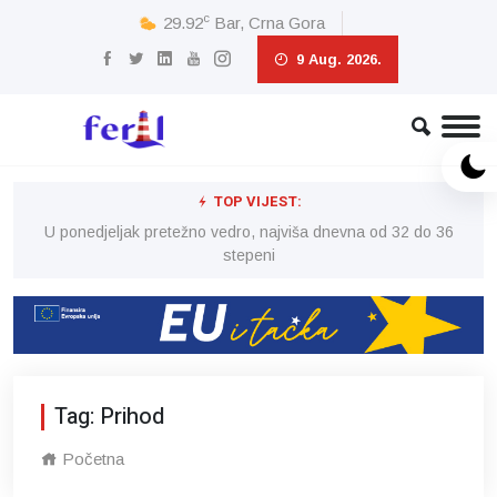
c
29.92
Bar, Crna Gora
9 Aug. 2026.
TOP VIJEST:
6
U ponedjeljak pretežno vedro, najviša dnevna od 32 do 36
stepeni
Tag: Prihod
Početna