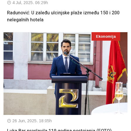
4 Jul, 2025. 06:29h
Radunović: U zaleđu ulcinjske plaže između 150 i 200
nelegalnih hotela
Ekonomija
26 Jun, 2025. 18:05h
Luka Bar proslavila 119 godina postojanja (FOTO)