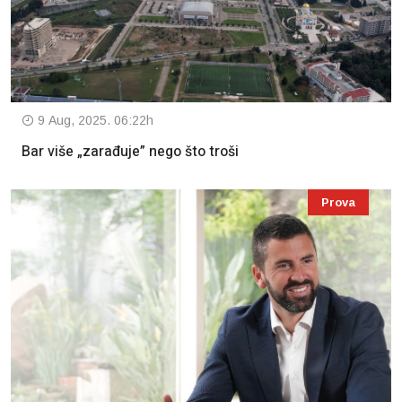
9 Aug, 2025. 06:22h
Bar više „zarađuje” nego što troši
Prova