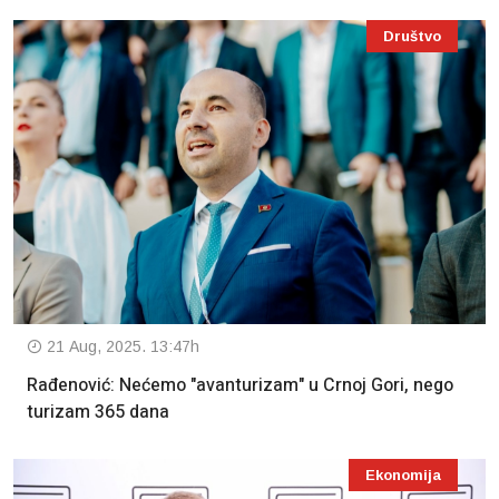
Društvo
21 Aug, 2025. 13:47h
Rađenović: Nećemo "avanturizam" u Crnoj Gori, nego
turizam 365 dana
Ekonomija