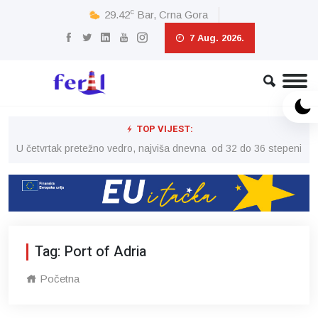
c
29.42
Bar, Crna Gora
7 Aug. 2026.
TOP VIJEST:
peni
U četvrtak pretežno vedro, najviša dnevna od 32 do 36 stepeni
U č
Tag: Port of Adria
Početna