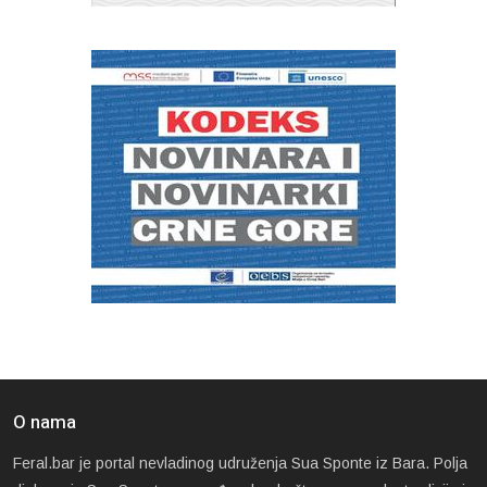
O nama
Feral.bar je portal nevladinog udruženja Sua Sponte iz Bara. Polja