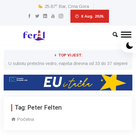
c
25.87
Bar, Crna Gora
8 Aug. 2026.
TOP VIJEST:
eni
U subotu pretežno vedro, najviša dnevna od 33 do 37 stepeni
U 
Tag: Peter Felten
Početna