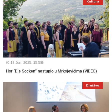
Kultura
13 Jun, 2025. 15:58h
Hor “Die Socken” nastupio u Mrkojevićima (VIDEO)
Društvo