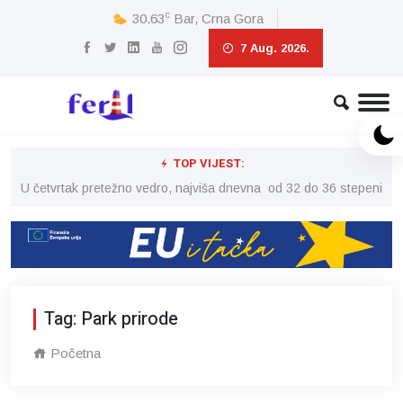
c
30.63
Bar, Crna Gora
7 Aug. 2026.
TOP VIJEST:
peni
U četvrtak pretežno vedro, najviša dnevna od 32 do 36 stepeni
U č
Tag: Park prirode
Početna