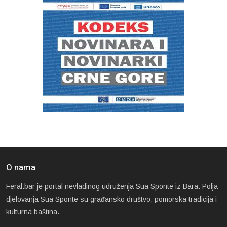
O nama
Feral.bar je portal nevladinog udruženja Sua Sponte iz Bara. Polja
djelovanja Sua Sponte su građansko društvo, pomorska tradicija i
kulturna baština.