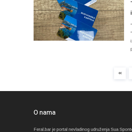
O nama
Feral.bar je portal nevladinog udruženja Sua Spont