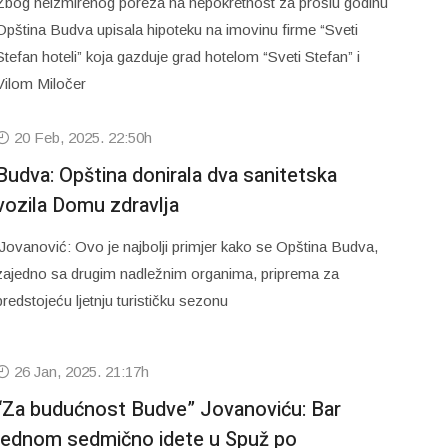
Zbog neizmirenog poreza na nepokretnost za prošlu godinu
Opština Budva upisala hipoteku na imovinu firme “Sveti
Stefan hoteli” koja gazduje grad hotelom “Sveti Stefan” i
Vilom Miločer
20 Feb, 2025. 22:50h
Budva: Opština donirala dva sanitetska
vozila Domu zdravlja
Jovanović: Ovo je najbolji primjer kako se Opština Budva,
zajedno sa drugim nadležnim organima, priprema za
predstojeću ljetnju turističku sezonu
26 Jan, 2025. 21:17h
“Za budućnost Budve” Jovanoviću: Bar
jednom sedmično idete u Spuž po