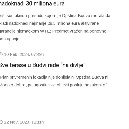
nadoknadi 30 miliona eura
Viši sud ukinuo presudu kojom je Opština Budva morala da
Vladi nadoknadi najmanje 29,3 miliona eura aktivirane
garancije njemačkom WTE: Predmet vraćen na ponovno
postupanje
10 Feb, 2024. 07:49h
Sve terase u Budvi rade “na divlje”
“Plan privremenih lokacija nije donijela ni Opština Budva ni
Morsko dobro, pa ugostiteljski objekti posluju nezakonito”
22 Nov, 2023. 12:11h