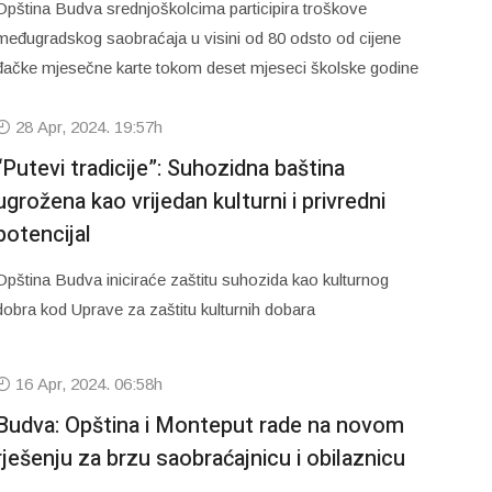
Opština Budva srednjoškolcima participira troškove
međugradskog saobraćaja u visini od 80 odsto od cijene
đačke mjesečne karte tokom deset mjeseci školske godine
28 Apr, 2024. 19:57h
“Putevi tradicije”: Suhozidna baština
ugrožena kao vrijedan kulturni i privredni
potencijal
Opština Budva iniciraće zaštitu suhozida kao kulturnog
dobra kod Uprave za zaštitu kulturnih dobara
16 Apr, 2024. 06:58h
Budva: Opština i Monteput rade na novom
rješenju za brzu saobraćajnicu i obilaznicu