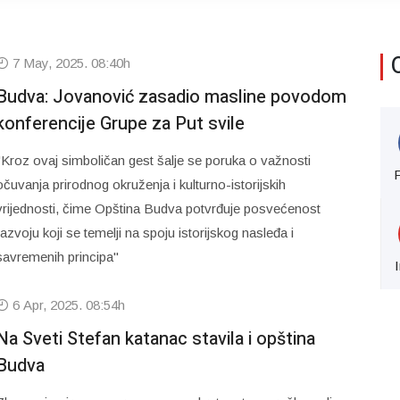
7 May, 2025. 08:40h
Budva: Jovanović zasadio masline povodom
konferencije Grupe za Put svile
"Kroz ovaj simboličan gest šalje se poruka o važnosti
očuvanja prirodnog okruženja i kulturno-istorijskih
vrijednosti, čime Opština Budva potvrđuje posvećenost
razvoju koji se temelji na spoju istorijskog nasleđa i
savremenih principa"
6 Apr, 2025. 08:54h
Na Sveti Stefan katanac stavila i opština
Budva