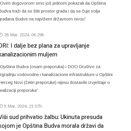
“Ovim dogovorom smo još jednom pokazali da Opština
Budva traži da se štiti prostor grada i da se čuje volja
građana Budve na najvišem državnom nivou”
28 Mar, 2024. 06:29h
DRI: I dalje bez plana za upravljanje
kanalizacionim muljem
“Opština Budva (osam preporuka) i DOO Društvo za
izgradnju vodovodne i kanalizacione infrastrukture u Opštini
Herceg Novi (četiri preporuke) nijesu dostavile izvještaje o
realizaciji preporuka”
5 Mar, 2024. 21:07h
Viši sud prihvatio žalbu: Ukinuta presuda
kojom je Opština Budva morala državi da