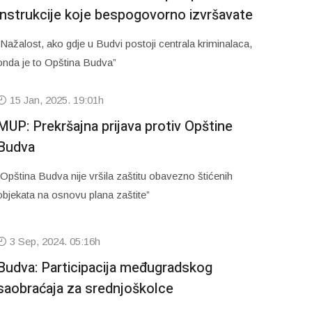
instrukcije koje bespogovorno izvršavate
“Nažalost, ako gdje u Budvi postoji centrala kriminalaca,
onda je to Opština Budva”
15 Jan, 2025. 19:01h
MUP: Prekršajna prijava protiv Opštine
Budva
“Opština Budva nije vršila zaštitu obavezno štićenih
objekata na osnovu plana zaštite”
3 Sep, 2024. 05:16h
Budva: Participacija međugradskog
saobraćaja za srednjoškolce