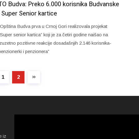
TO Budva: Preko 6.000 korisnika Budvanske
i Super Senior kartice
“Opština Budva prva u Crnoj Gori realizovala projekat
“Super senior kartica” koji je za četiri godine naišao na
izuzetno pozitivne reakcije dosadašnjih 2.146 korisnika-
penzionerki i penzionera”
1
2
e iz