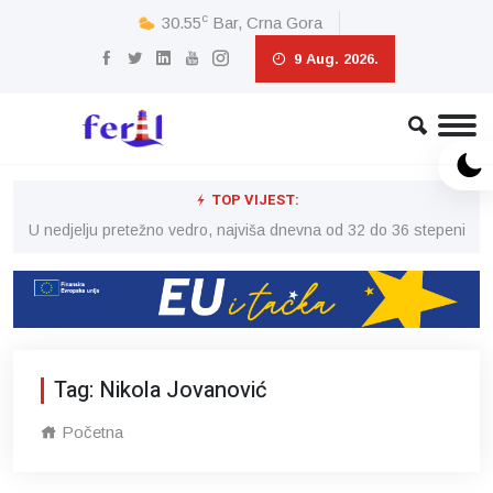
c
30.55
Bar, Crna Gora
9 Aug. 2026.
TOP VIJEST:
eni
U nedjelju pretežno vedro, najviša dnevna od 32 do 36 stepeni
U 
Tag: Nikola Jovanović
Početna