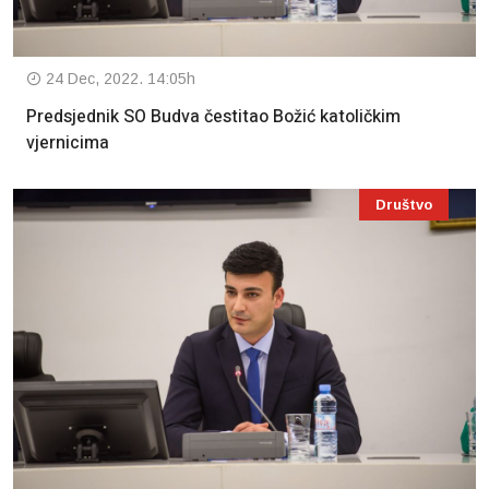
24 Dec, 2022. 14:05h
Predsjednik SO Budva čestitao Božić katoličkim
vjernicima
Društvo