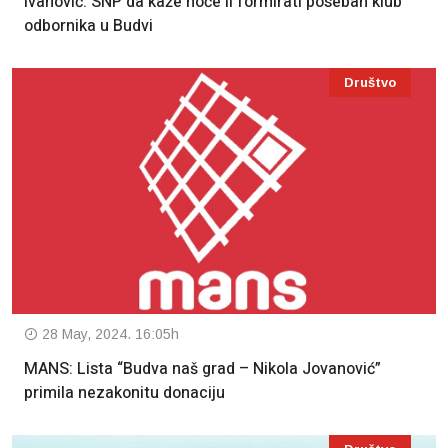
Ivanović: SNP da kaže hoće li formirati poseban klub
odbornika u Budvi
Društvo
28 May, 2024. 16:05h
MANS: Lista “Budva naš grad – Nikola Jovanović”
primila nezakonitu donaciju