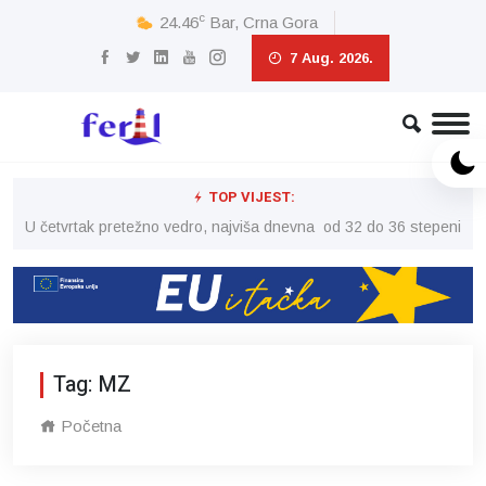
c
24.46
Bar, Crna Gora
7 Aug. 2026.
TOP VIJEST:
peni
U četvrtak pretežno vedro, najviša dnevna od 32 do 36 stepeni
U č
Tag: MZ
Početna