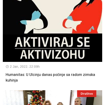
2 Jan, 2022. 22:09h
Humanitas: U Ulcinju danas počinje sa radom zimska
kuhinja
Društvo