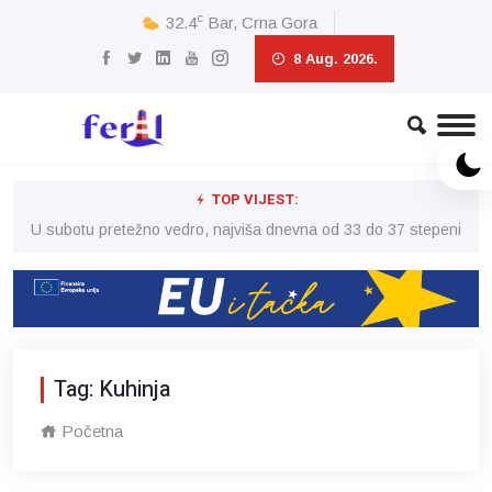
c
32.4
Bar, Crna Gora
8 Aug. 2026.
TOP VIJEST:
eni
U subotu pretežno vedro, najviša dnevna od 33 do 37 stepeni
U 
Tag: Kuhinja
Početna