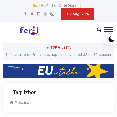
c
29.42
Bar, Crna Gora
7 Aug. 2026.
TOP VIJEST:
peni
U četvrtak pretežno vedro, najviša dnevna od 32 do 36 stepeni
U č
Tag: Izbor
Početna