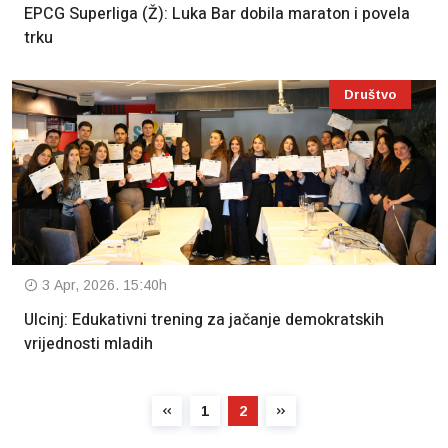
EPCG Superliga (Ž): Luka Bar dobila maraton i povela
trku
Društvo
3 Apr, 2026. 15:40h
Ulcinj: Edukativni trening za jačanje demokratskih
vrijednosti mladih
1
2