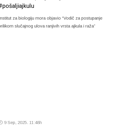
#pošaljiajkulu
Institut za biologiju mora objavio “Vodič za postupanje
prilikom slučajnog ulova ranjivih vrsta ajkula i raža”
9 Sep, 2025. 11:48h