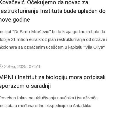
Kovačević: Očekujemo da novac za
restrukturiranje Instituta bude uplaćen do
nove godine
Institut "Dr Simo Milošević" bi do kraja godine trebalo da
dobije 21 milion eura kroz plan restrukturiranja od države i
akcionara sa označenim učešćem u kapitalu "Vila Oliva"
2 Sep, 2025. 07:51h
MPNI i Institut za biologiju mora potpisali
sporazum o saradnji
Poseban fokus na uključivanju naučnika i istraživača
Instituta u međunarodne ekspedicije na Antarktiku