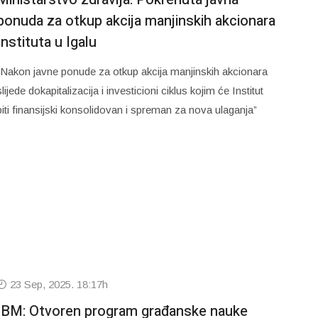
ponuda za otkup akcija manjinskih akcionara
Instituta u Igalu
“Nakon javne ponude za otkup akcija manjinskih akcionara
slijede dokapitalizacija i investicioni ciklus kojim će Institut
biti finansijski konsolidovan i spreman za nova ulaganja”
23 Sep, 2025. 18:17h
IBM: Otvoren program građanske nauke