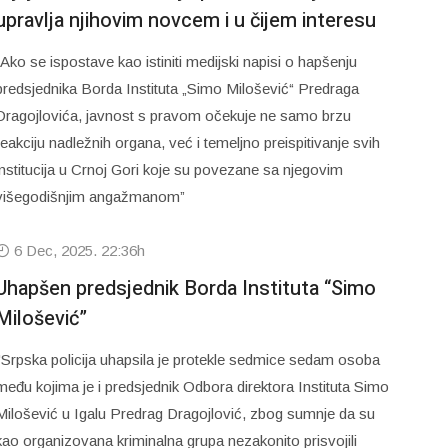
upravlja njihovim novcem i u čijem interesu
“Ako se ispostave kao istiniti medijski napisi o hapšenju
predsjednika Borda Instituta „Simo Milošević“ Predraga
Dragojlovića, javnost s pravom očekuje ne samo brzu
reakciju nadležnih organa, već i temeljno preispitivanje svih
institucija u Crnoj Gori koje su povezane sa njegovim
višegodišnjim angažmanom”
6 Dec, 2025. 22:36h
Uhapšen predsjednik Borda Instituta “Simo
Milošević”
"Srpska policija uhapsila je protekle sedmice sedam osoba
među kojima je i predsjednik Odbora direktora Instituta Simo
Milošević u Igalu Predrag Dragojlović, zbog sumnje da su
kao organizovana kriminalna grupa nezakonito prisvojili