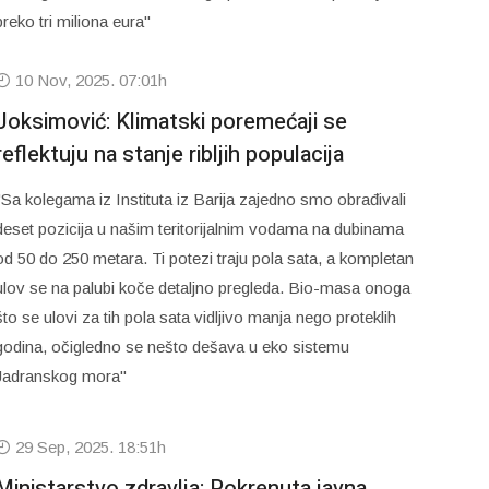
preko tri miliona eura"
10 Nov, 2025. 07:01h
Joksimović: Klimatski poremećaji se
reflektuju na stanje ribljih populacija
"Sa kolegama iz Instituta iz Barija zajedno smo obrađivali
deset pozicija u našim teritorijalnim vodama na dubinama
od 50 do 250 metara. Ti potezi traju pola sata, a kompletan
ulov se na palubi koče detaljno pregleda. Bio-masa onoga
što se ulovi za tih pola sata vidljivo manja nego proteklih
godina, očigledno se nešto dešava u eko sistemu
Jadranskog mora"
29 Sep, 2025. 18:51h
Ministarstvo zdravlja: Pokrenuta javna