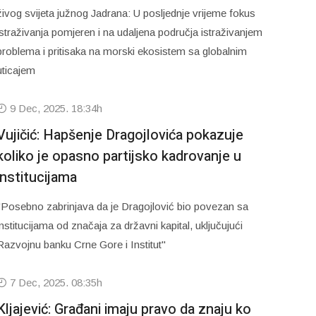
živog svijeta južnog Jadrana: U posljednje vrijeme fokus
istraživanja pomjeren i na udaljena područja istraživanjem
problema i pritisaka na morski ekosistem sa globalnim
uticajem
9 Dec, 2025. 18:34h
Vujičić: Hapšenje Dragojlovića pokazuje
koliko je opasno partijsko kadrovanje u
institucijama
"Posebno zabrinjava da je Dragojlović bio povezan sa
institucijama od značaja za državni kapital, uključujući
Razvojnu banku Crne Gore i Institut"
7 Dec, 2025. 08:35h
Kljajević: Građani imaju pravo da znaju ko