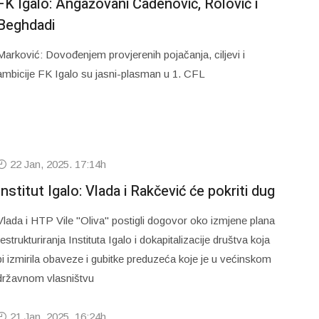
FK Igalo: Angažovani Čađenović, Rolović i
Beghdadi
Marković: Dovođenjem provjerenih pojačanja, ciljevi i
ambicije FK Igalo su jasni-plasman u 1. CFL
22 Jan, 2025. 17:14h
Institut Igalo: Vlada i Rakčević će pokriti dug
Vlada i HTP Vile "Oliva" postigli dogovor oko izmjene plana
restrukturiranja Instituta Igalo i dokapitalizacije društva koja
bi izmirila obaveze i gubitke preduzeća koje je u većinskom
državnom vlasništvu
21 Jan, 2025. 16:24h