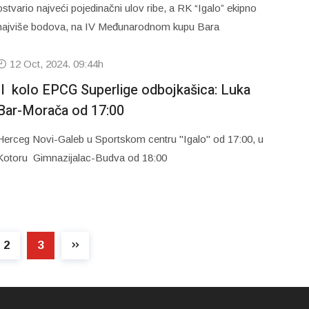
ostvario najveći pojedinačni ulov ribe, a RK “Igalo” ekipno
najviše bodova, na IV Međunarodnom kupu Bara
12 Oct, 2024. 09:44h
II kolo EPCG Superlige odbojkašica: Luka
Bar-Morača od 17:00
Herceg Novi-Galeb u Sportskom centru "Igalo" od 17:00, u
Kotoru Gimnazijalac-Budva od 18:00
2
3