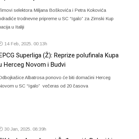
Timovi selektora Miljana Boškovića i Petra Kokovića
odradiće trodnevne pripreme u SC “Igalo” za Zimski Kup
acija u Italiji
14 Feb, 2025. 00:13h
EPCG Superliga (Ž): Reprize polufinala Kupa
u Herceg Novom i Budvi
Odbojkašice Albatrosa ponovo će biti domaćini Herceg
Novom u SC “Igalo” večeras od 20 časova
30 Jan, 2025. 08:39h