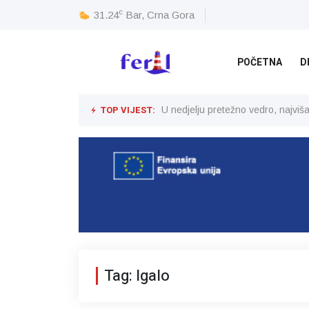
c
31.24
Bar, Crna Gora
POČETNA
D
TOP VIJEST:
U nedjelju pretežno vedro, najvi
Tag: Igalo