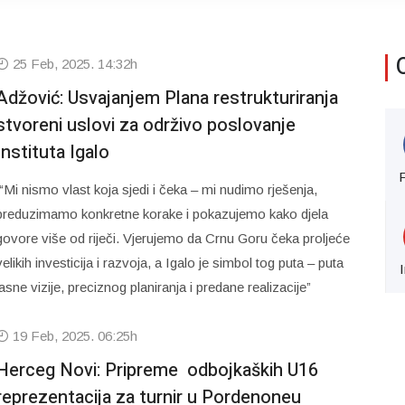
25 Feb, 2025. 14:32h
Adžović: Usvajanjem Plana restrukturiranja
stvoreni uslovi za održivo poslovanje
Instituta Igalo
“Mi nismo vlast koja sjedi i čeka – mi nudimo rješenja,
preduzimamo konkretne korake i pokazujemo kako djela
govore više od riječi. Vjerujemo da Crnu Goru čeka proljeće
velikih investicija i razvoja, a Igalo je simbol tog puta – puta
jasne vizije, preciznog planiranja i predane realizacije”
19 Feb, 2025. 06:25h
Herceg Novi: Pripreme odbojkaških U16
reprezentacija za turnir u Pordenoneu