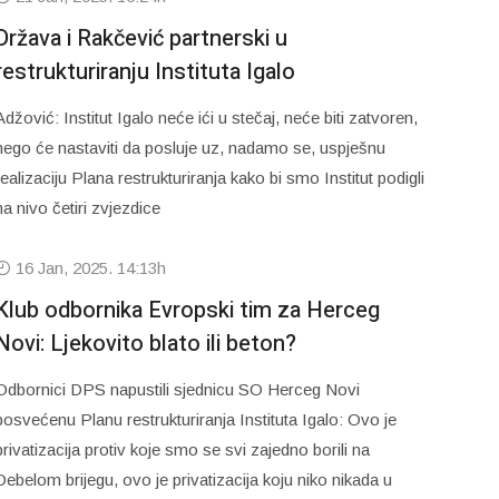
Država i Rakčević partnerski u
restrukturiranju Instituta Igalo
Adžović: Institut Igalo neće ići u stečaj, neće biti zatvoren,
nego će nastaviti da posluje uz, nadamo se, uspješnu
realizaciju Plana restrukturiranja kako bi smo Institut podigli
na nivo četiri zvjezdice
16 Jan, 2025. 14:13h
Klub odbornika Evropski tim za Herceg
Novi: Ljekovito blato ili beton?
Odbornici DPS napustili sjednicu SO Herceg Novi
posvećenu Planu restrukturiranja Instituta Igalo: Ovo je
privatizacija protiv koje smo se svi zajedno borili na
Debelom brijegu, ovo je privatizacija koju niko nikada u