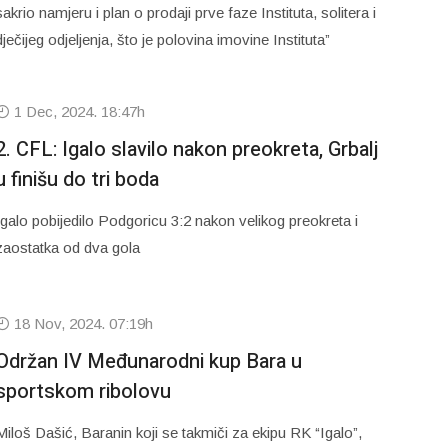
sakrio namjeru i plan o prodaji prve faze Instituta, solitera i
dječijeg odjeljenja, što je polovina imovine Instituta”
1 Dec, 2024. 18:47h
2. CFL: Igalo slavilo nakon preokreta, Grbalj
u finišu do tri boda
Igalo pobijedilo Podgoricu 3:2 nakon velikog preokreta i
zaostatka od dva gola
18 Nov, 2024. 07:19h
Održan IV Međunarodni kup Bara u
sportskom ribolovu
Miloš Dašić, Baranin koji se takmiči za ekipu RK “Igalo”,