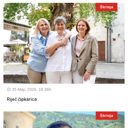
Škrinja
25 May, 2026. 18:36h
Riječ čipkarica
Škrinja