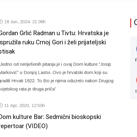
18 Jun, 2024. 21:06h
Gordan Grlić Radman u Tivtu: Hrvatska je
ispružila ruku Crnoj Gori i želi prijateljski
stisak
“Jedno od neriješenih pitanja je i ovaj Dom kulture “Josip
Marković” u Donjoj Lastvi. Ovo je hrvatski dom koji su
gradili Hrvati 1922. To što je njima oduzeto nakon Drugog
svjetskog rata je druga priča”
11 Apr, 2023. 12:50h
Dom kulture Bar: Sedmični bioskopski
repertoar (VIDEO)