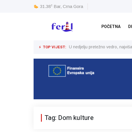
c
31.38
Bar, Crna Gora
POČETNA
D
TOP VIJEST:
U nedjelju pretežno vedro, najvi
Tag: Dom kulture