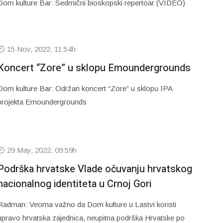
Dom kulture Bar: Sedmični bioskopski repertoar (VIDEO)
15 Nov, 2022. 11:54h
Koncert “Zore” u sklopu Emoundergrounds
Dom kulture Bar: Održan koncert “Zore” u sklopu IPA
projekta Emoundergrounds
29 May, 2022. 09:59h
Podrška hrvatske Vlade očuvanju hrvatskog
nacionalnog identiteta u Crnoj Gori
Radman: Veoma važno da Dom kulture u Lastvi koristi
upravo hrvatska zajednica, neupitna podrška Hrvatske po