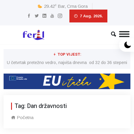
c
29.42
Bar, Crna Gora
7 Aug. 2026.
TOP VIJEST:
peni
U četvrtak pretežno vedro, najviša dnevna od 32 do 36 stepeni
U č
Tag: Dan državnosti
Početna