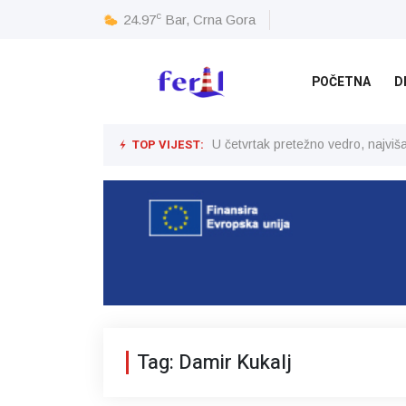
c
24.97
Bar, Crna Gora
POČETNA
D
TOP VIJEST:
U četvrtak pretežno vedro, najvi
Tag: Damir Kukalj