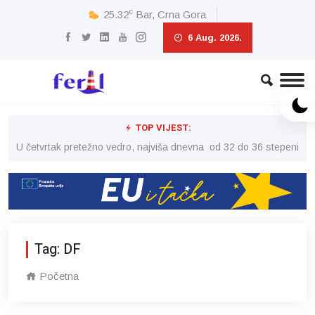
c
25.32
Bar, Crna Gora
6 Aug. 2026.
TOP VIJEST:
peni
U četvrtak pretežno vedro, najviša dnevna od 32 do 36 stepeni
U č
Tag: DF
Početna