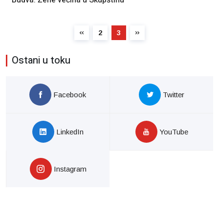
Budva: Žene većina u Skupštinu
2
3
Ostani u toku
Facebook
Twitter
LinkedIn
YouTube
Instagram