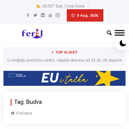
c
30.55
Bar, Crna Gora
9 Aug. 2026.
TOP VIJEST:
eni
U nedjelju pretežno vedro, najviša dnevna od 32 do 36 stepeni
U 
Tag: Budva
Početna