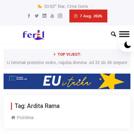
c
30.63
Bar, Crna Gora
7 Aug. 2026.
TOP VIJEST:
peni
U četvrtak pretežno vedro, najviša dnevna od 32 do 36 stepeni
U č
Tag: Ardita Rama
Početna