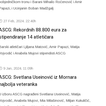
pobjedničkom tronu i Barani Mihailo Roćenović i Amir
Papazi, i Ucinjanin Boban Madžgalj
27 Feb, 2024. 22:40h
ASCG: Rekordnih 88.800 eura za
stipendiranje 14 atletičara
Barski atletičari Ljiljana Matović, Amir Papazi, Matija
Vojvodić i Anabela Mujovi stipendisti ASCG
9 Jan, 2024. 11:09h
ASCG: Svetlana Useinović iz Mornara
najbolja veteranka
U izboru ASCG nagrađeni Svetlana Useinović, Matija
Vojvodić, Anabela Mujovi, Mia Milašinović, Miljan Kukuličić,