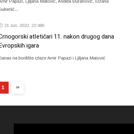
Amir Papazi, Ljiljana Matović, Anđela Đuranović, Elzana
Guberiić...
21 Jun, 2023. 22:48h
Crnogorski atletičari 11. nakon drugog dana
Evropskih igara
Danas na borilište izlaze Amir Papazi i Ljiljana Matović
1