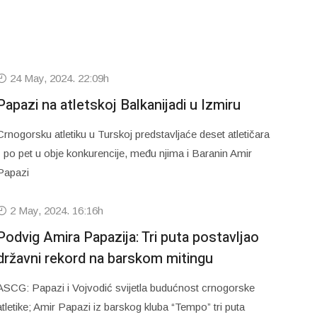
24 May, 2024. 22:09h
Papazi na atletskoj Balkanijadi u Izmiru
Crnogorsku atletiku u Turskoj predstavljaće deset atletičara
- po pet u obje konkurencije, među njima i Baranin Amir
Papazi
2 May, 2024. 16:16h
Podvig Amira Papazija: Tri puta postavljao
državni rekord na barskom mitingu
ASCG: Papazi i Vojvodić svijetla budućnost crnogorske
atletike; Amir Papazi iz barskog kluba “Tempo” tri puta