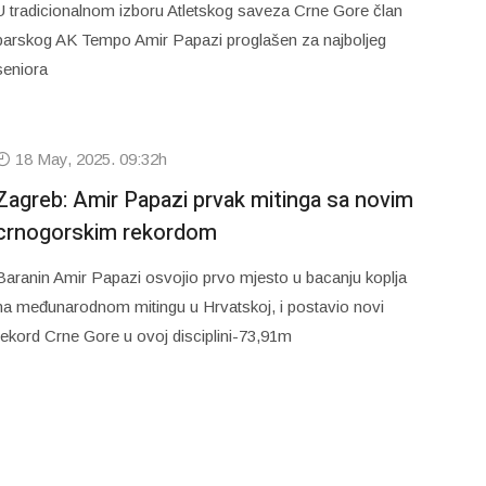
U tradicionalnom izboru Atletskog saveza Crne Gore član
barskog AK Tempo Amir Papazi proglašen za najboljeg
seniora
18 May, 2025. 09:32h
Zagreb: Amir Papazi prvak mitinga sa novim
crnogorskim rekordom
Baranin Amir Papazi osvojio prvo mjesto u bacanju koplja
na međunarodnom mitingu u Hrvatskoj, i postavio novi
rekord Crne Gore u ovoj disciplini-73,91m