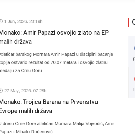
1 Jun, 2026. 23:19h
Monako: Amir Papazi osvojio zlato na EP
malih država
Atletičar barskog Mornara Amir Papazi u disciplini bacanje
koplja ostvario rezultat od 70,07 metara i osvojio zlatnu
medalju za Crnu Goru
27 May, 2026. 07:28h
Monako: Trojica Barana na Prvenstvu
Evrope malih država
U dresu Crne Gore atletičari Mornara Matija Vojvodić, Amir
Papazi i Mihailo Roćenović